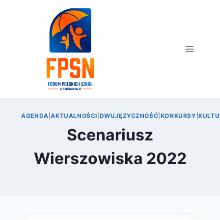
Przejdź
do
treści
AGENDA
|
AKTUALNOŚCI
|
DWUJĘZYCZNOŚĆ
|
KONKURSY
|
KULTU
Scenariusz
Wierszowiska 2022
Przez
24 maja 2022
webmaster
zarząd