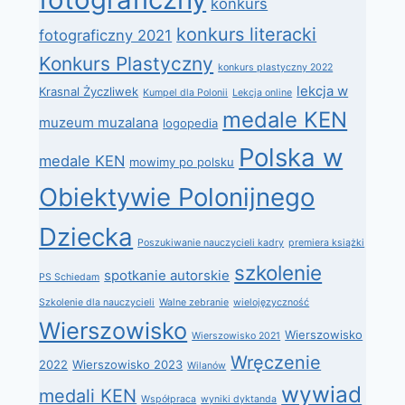
konkurs
konkurs literacki
fotograficzny 2021
Konkurs Plastyczny
konkurs plastyczny 2022
lekcja w
Krasnal Życzliwek
Kumpel dla Polonii
Lekcja online
medale KEN
muzeum muzalana
logopedia
Polska w
medale KEN
mowimy po polsku
Obiektywie Polonijnego
Dziecka
Poszukiwanie nauczycieli kadry
premiera książki
szkolenie
spotkanie autorskie
PS Schiedam
Szkolenie dla nauczycieli
Walne zebranie
wielojęzyczność
Wierszowisko
Wierszowisko
Wierszowisko 2021
Wręczenie
2022
Wierszowisko 2023
Wilanów
wywiad
medali KEN
Współpraca
wyniki dyktanda