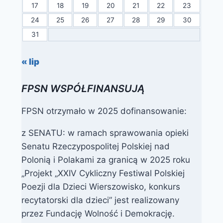
17
18
19
20
21
22
23
24
25
26
27
28
29
30
31
« lip
FPSN WSPÓŁFINANSUJĄ
FPSN otrzymało w 2025 dofinansowanie:
z SENATU: w ramach sprawowania opieki
Senatu Rzeczypospolitej Polskiej nad
Polonią i Polakami za granicą w 2025 roku
„Projekt „XXIV Cykliczny Festiwal Polskiej
Poezji dla Dzieci Wierszowisko, konkurs
recytatorski dla dzieci” jest realizowany
przez Fundację Wolność i Demokrację.