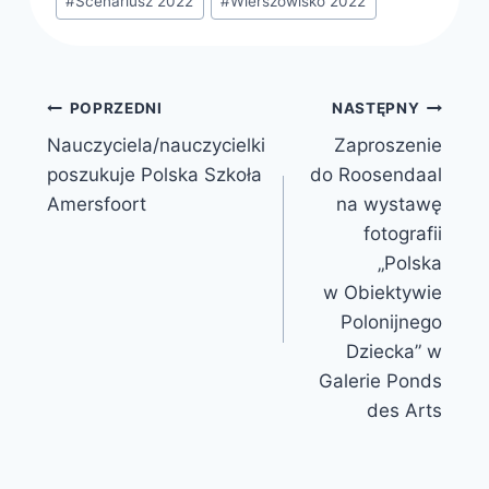
#
Scenariusz 2022
#
Wierszowisko 2022
wpisu:
Nawigacja
POPRZEDNI
NASTĘPNY
Nauczyciela/nauczycielki
Zaproszenie
wpisu
poszukuje Polska Szkoła
do Roosendaal
Amersfoort
na wystawę
fotografii
„Polska
w Obiektywie
Polonijnego
Dziecka” w
Galerie Ponds
des Arts