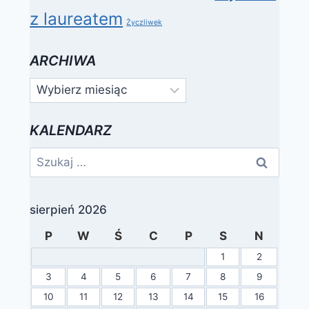
z laureatem
Życzliwek
ARCHIWA
Archiwa
KALENDARZ
Szukaj:
sierpień 2026
P
W
Ś
C
P
S
N
1
2
3
4
5
6
7
8
9
10
11
12
13
14
15
16