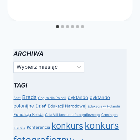
ARCHIWA
Archiwa
TAGI
Breda
dyktando
dyktando
Best
Cogito dla Polonii
polonijne
Dzień Edukacji Narodowej
Edukacja w Holandii
Fundacja Kreda
Gala VIII konkursu fotograficznego
Groningen
konkurs
konkurs
Konferencja
Irlandia
fotograficzny