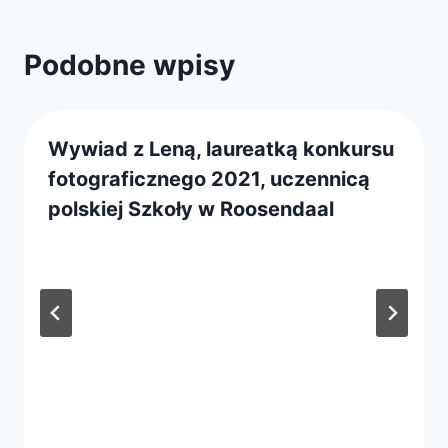
Podobne wpisy
Wywiad z Leną, laureatką konkursu
fotograficznego 2021, uczennicą
polskiej Szkoły w Roosendaal
Przez
29 listopada 2021
webmaster
zarząd