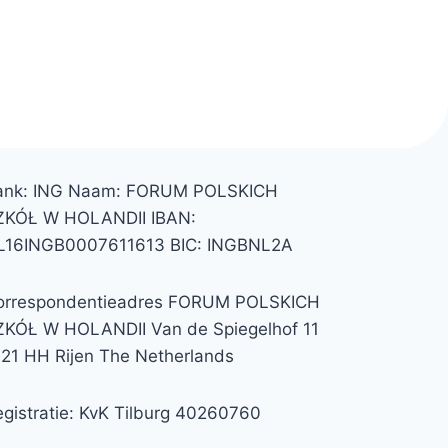
ank: ING Naam: FORUM POLSKICH
ZKÓŁ W HOLANDII IBAN:
L16INGB0007611613 BIC: INGBNL2A
orrespondentieadres FORUM POLSKICH
ZKÓŁ W HOLANDII Van de Spiegelhof 11
121 HH Rijen The Netherlands
gistratie: KvK Tilburg 40260760