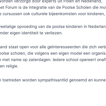
worden verzorgd door experts uit Polen en Nederland,
het Forum is de integratie van de Poolse Scholen die m
cursussen ook culturele bijeenkomsten voor kinderen
weetalige opvoeding van de poolse kinderen in Nederla
der eigen identiteit te verliezen.
and staat open voor alle geïnteresseerden die zich ver
oolse scholen, die volgens een eigen model een organis
en met name op zaterdagen. Iedere school opereert onafh
n religie.
len toetreden worden sympathisantlid genoemd en kunne