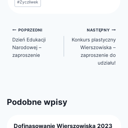
#
Życzliwek
Nawigacja
POPRZEDNI
NASTĘPNY
Dzień Edukacji
Konkurs plastyczny
wpisu
Narodowej –
Wierszowiska –
zaproszenie
zaproszenie do
udziału!
Podobne wpisy
Dofinasowanie Wierszowiska 2023