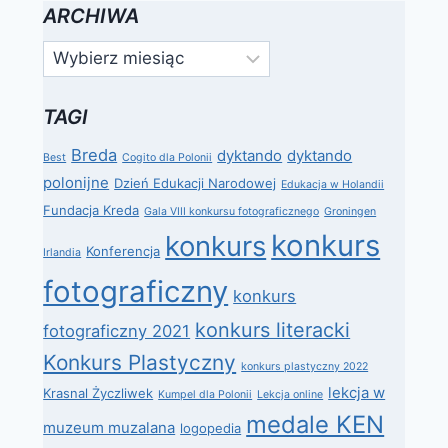
ARCHIWA
Archiwa
TAGI
Breda
dyktando
dyktando
Best
Cogito dla Polonii
polonijne
Dzień Edukacji Narodowej
Edukacja w Holandii
Fundacja Kreda
Gala VIII konkursu fotograficznego
Groningen
konkurs
konkurs
Konferencja
Irlandia
fotograficzny
konkurs
konkurs literacki
fotograficzny 2021
Konkurs Plastyczny
konkurs plastyczny 2022
lekcja w
Krasnal Życzliwek
Kumpel dla Polonii
Lekcja online
medale KEN
muzeum muzalana
logopedia