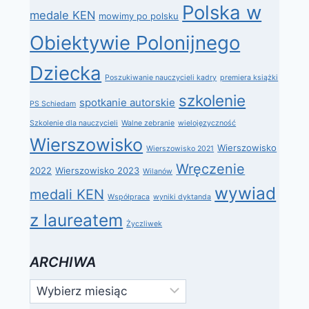
Polska w
medale KEN
mowimy po polsku
Obiektywie Polonijnego
Dziecka
Poszukiwanie nauczycieli kadry
premiera książki
szkolenie
spotkanie autorskie
PS Schiedam
Szkolenie dla nauczycieli
Walne zebranie
wielojęzyczność
Wierszowisko
Wierszowisko
Wierszowisko 2021
Wręczenie
2022
Wierszowisko 2023
Wilanów
wywiad
medali KEN
Współpraca
wyniki dyktanda
z laureatem
Życzliwek
ARCHIWA
Archiwa