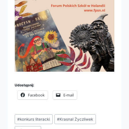
Udostępnij:
Facebook
E-mail
Tagi
#
konkurs literacki
#
Krasnal Życzliwek
wpisu: