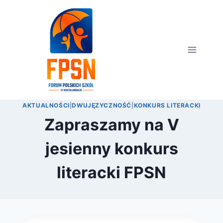
Przejdź
do
treści
AKTUALNOŚCI
|
DWUJĘZYCZNOŚĆ
|
KONKURS LITERACKI
Zapraszamy na V
jesienny konkurs
literacki FPSN
Przez
6 października 2024
webmaster
zarząd