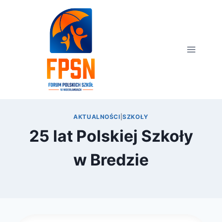
Przejdź
do
treści
AKTUALNOŚCI
|
SZKOŁY
25 lat Polskiej Szkoły
w Bredzie
Przez
8 czerwca 2023
webmaster
zarząd