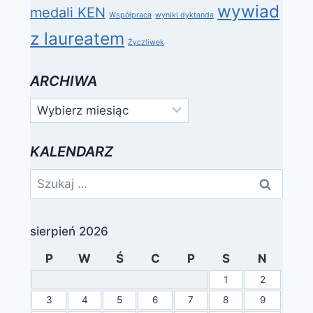
wywiad
medali KEN
Współpraca
wyniki dyktanda
z laureatem
Życzliwek
ARCHIWA
Archiwa
KALENDARZ
Szukaj:
sierpień 2026
P
W
Ś
C
P
S
N
1
2
3
4
5
6
7
8
9