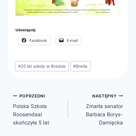
Udostępnij:
Facebook
E-mail
Tagi
#
25 lat szkoły w Bredzie
#
Breda
wpisu:
Nawigacja
POPRZEDNI
NASTĘPNY
Polska Szkoła
Zmarła senator
wpisu
Roosendaal
Barbara Borys-
skończyła 5 lat
Damięcka