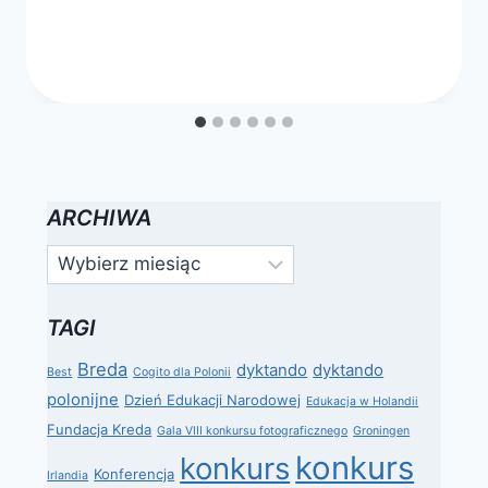
ARCHIWA
Archiwa
TAGI
Breda
dyktando
dyktando
Best
Cogito dla Polonii
polonijne
Dzień Edukacji Narodowej
Edukacja w Holandii
Fundacja Kreda
Gala VIII konkursu fotograficznego
Groningen
konkurs
konkurs
Konferencja
Irlandia