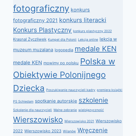
fotograficzny
konkurs
konkurs literacki
fotograficzny 2021
Konkurs Plastyczny
konkurs plastyczny 2022
lekcja w
Krasnal Życzliwek
Kumpel dla Polonii
Lekcja online
medale KEN
muzeum muzalana
logopedia
Polska w
medale KEN
mowimy po polsku
Obiektywie Polonijnego
Dziecka
Poszukiwanie nauczycieli kadry
premiera książki
szkolenie
spotkanie autorskie
PS Schiedam
Szkolenie dla nauczycieli
Walne zebranie
wielojęzyczność
Wierszowisko
Wierszowisko
Wierszowisko 2021
Wręczenie
2022
Wierszowisko 2023
Wilanów