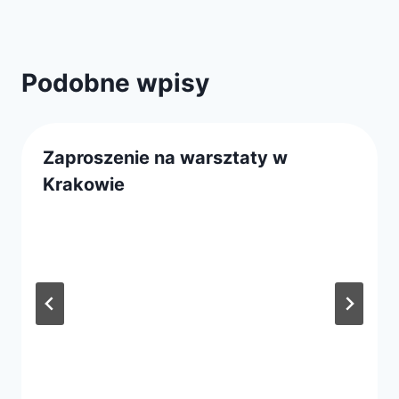
Podobne wpisy
Zaproszenie na warsztaty w
Krakowie
Przez
1 maja 2019
webmaster
zarząd