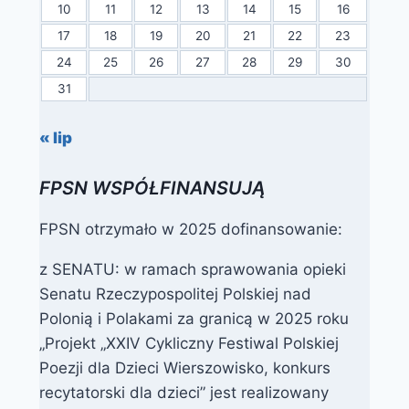
10
11
12
13
14
15
16
17
18
19
20
21
22
23
24
25
26
27
28
29
30
31
« lip
FPSN WSPÓŁFINANSUJĄ
FPSN otrzymało w 2025 dofinansowanie:
z SENATU: w ramach sprawowania opieki
Senatu Rzeczypospolitej Polskiej nad
Polonią i Polakami za granicą w 2025 roku
„Projekt „XXIV Cykliczny Festiwal Polskiej
Poezji dla Dzieci Wierszowisko, konkurs
recytatorski dla dzieci” jest realizowany