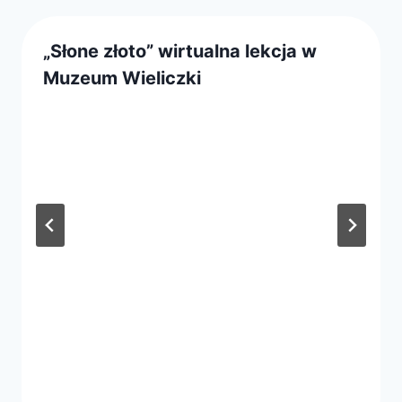
„Słone złoto” wirtualna lekcja w
Muzeum Wieliczki
Przez
23 lutego 2021
webmaster
zarząd