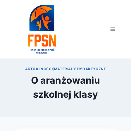
Przejdź
do
treści
AKTUALNOŚCI
|
MATERIAŁY DYDAKTYCZNE
O aranżowaniu
szkolnej klasy
Przez
21 sierpnia 2020
webmaster
zarząd