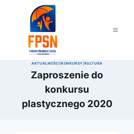
Przejdź
do
treści
AKTUALNOŚCI
|
KONKURSY
|
KULTURA
Zaproszenie do
konkursu
plastycznego 2020
Przez
24 września 2019
webmaster
zarząd