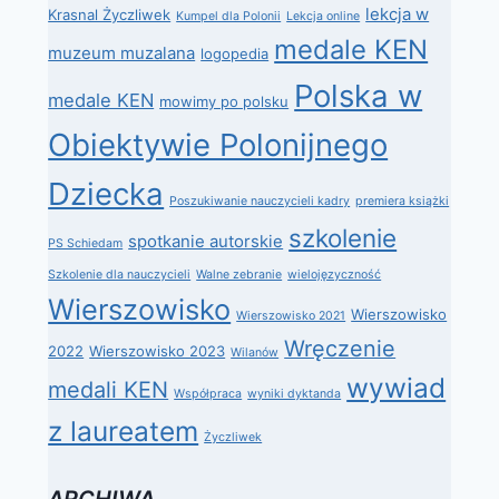
lekcja w
Krasnal Życzliwek
Kumpel dla Polonii
Lekcja online
medale KEN
muzeum muzalana
logopedia
Polska w
medale KEN
mowimy po polsku
Obiektywie Polonijnego
Dziecka
Poszukiwanie nauczycieli kadry
premiera książki
szkolenie
spotkanie autorskie
PS Schiedam
Szkolenie dla nauczycieli
Walne zebranie
wielojęzyczność
Wierszowisko
Wierszowisko
Wierszowisko 2021
Wręczenie
2022
Wierszowisko 2023
Wilanów
wywiad
medali KEN
Współpraca
wyniki dyktanda
z laureatem
Życzliwek
ARCHIWA