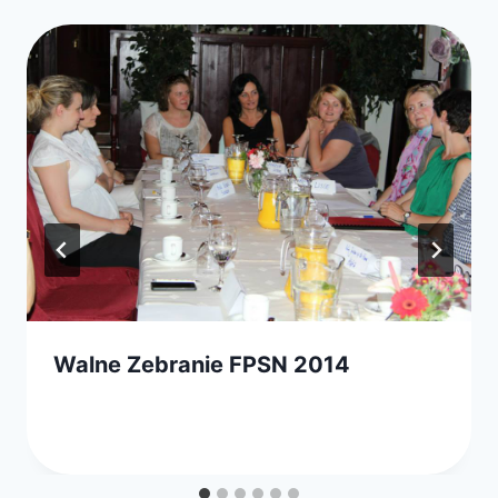
Walne Zebranie FPSN 2014
Przez
20 czerwca 2014
webmaster
zarząd