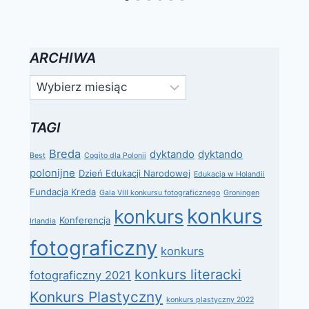
ARCHIWA
Archiwa
TAGI
Breda
dyktando
dyktando
Best
Cogito dla Polonii
polonijne
Dzień Edukacji Narodowej
Edukacja w Holandii
Fundacja Kreda
Gala VIII konkursu fotograficznego
Groningen
konkurs
konkurs
Konferencja
Irlandia
fotograficzny
konkurs
konkurs literacki
fotograficzny 2021
Konkurs Plastyczny
konkurs plastyczny 2022