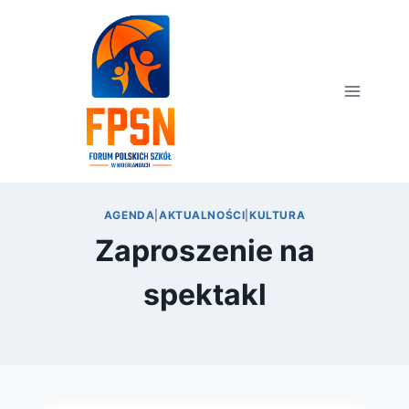
Przejdź
do
treści
AGENDA
|
AKTUALNOŚCI
|
KULTURA
Zaproszenie na
spektakl
Przez
3 marca 2024
webmaster
zarząd