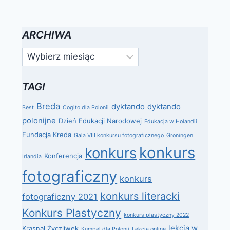
ARCHIWA
Archiwa
TAGI
Breda
dyktando
dyktando
Best
Cogito dla Polonii
polonijne
Dzień Edukacji Narodowej
Edukacja w Holandii
Fundacja Kreda
Gala VIII konkursu fotograficznego
Groningen
konkurs
konkurs
Konferencja
Irlandia
fotograficzny
konkurs
konkurs literacki
fotograficzny 2021
Konkurs Plastyczny
konkurs plastyczny 2022
lekcja w
Krasnal Życzliwek
Kumpel dla Polonii
Lekcja online