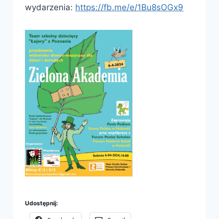
wydarzenia:
https://fb.me/e/1Bu8sOGx9
Udostępnij: