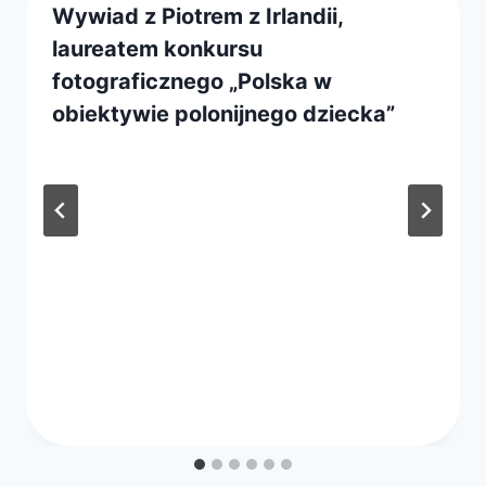
Wywiad z Piotrem z Irlandii,
laureatem konkursu
fotograficznego „Polska w
obiektywie polonijnego dziecka”
Przez
25 listopada 2021
webmaster
zarząd