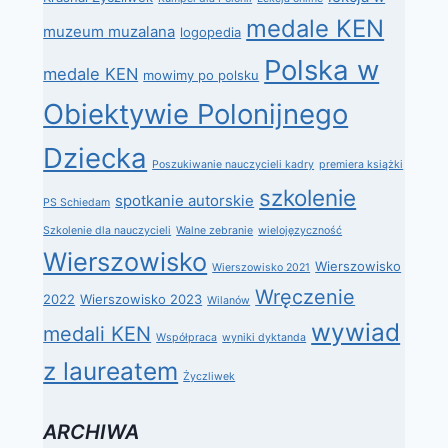
medale KEN
muzeum muzalana
logopedia
Polska w
medale KEN
mowimy po polsku
Obiektywie Polonijnego
Dziecka
Poszukiwanie nauczycieli kadry
premiera książki
szkolenie
spotkanie autorskie
PS Schiedam
Szkolenie dla nauczycieli
Walne zebranie
wielojęzyczność
Wierszowisko
Wierszowisko
Wierszowisko 2021
Wręczenie
2022
Wierszowisko 2023
Wilanów
wywiad
medali KEN
Współpraca
wyniki dyktanda
z laureatem
Życzliwek
ARCHIWA