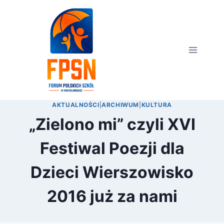
Przejdź
do
treści
AKTUALNOŚCI
|
ARCHIWUM
|
KULTURA
„Zielono mi” czyli XVI
Festiwal Poezji dla
Dzieci Wierszowisko
2016 już za nami
Przez
16 marca 2016