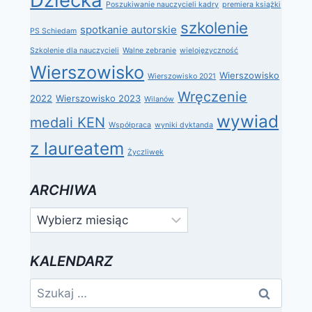
Poszukiwanie nauczycieli kadry
premiera książki
szkolenie
spotkanie autorskie
PS Schiedam
Szkolenie dla nauczycieli
Walne zebranie
wielojęzyczność
Wierszowisko
Wierszowisko
Wierszowisko 2021
Wręczenie
2022
Wierszowisko 2023
Wilanów
wywiad
medali KEN
Współpraca
wyniki dyktanda
z laureatem
Życzliwek
ARCHIWA
Archiwa
KALENDARZ
Szukaj: