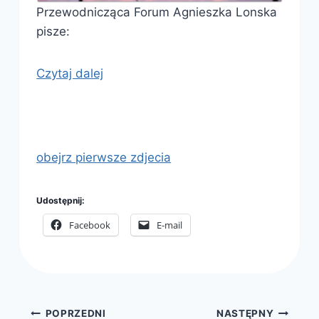
Przewodnicząca Forum Agnieszka Lonska
pisze:
Czytaj dalej
obejrz pierwsze zdjecia
Udostępnij:
Facebook
E-mail
Nawigacja
POPRZEDNI
NASTĘPNY