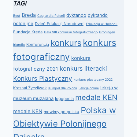
TAGI
Breda
dyktando
dyktando
Best
Cogito dla Polonii
polonijne
Dzień Edukacji Narodowej
Edukacja w Holandii
Fundacja Kreda
Gala VIII konkursu fotograficznego
Groningen
konkurs
konkurs
Konferencja
Irlandia
fotograficzny
konkurs
konkurs literacki
fotograficzny 2021
Konkurs Plastyczny
konkurs plastyczny 2022
lekcja w
Krasnal Życzliwek
Kumpel dla Polonii
Lekcja online
medale KEN
muzeum muzalana
logopedia
Polska w
medale KEN
mowimy po polsku
Obiektywie Polonijnego
Dziecka