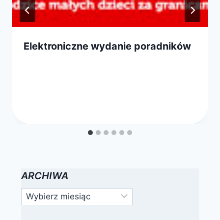
Elektroniczne wydanie poradników
Przez
16 sierpnia 2011
FPSN
ARCHIWA
Archiwa