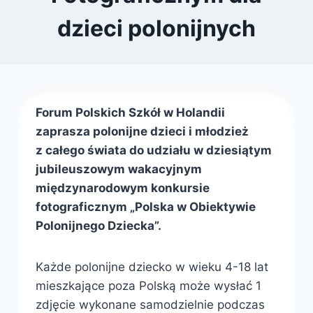
dzieci polonijnych
Przez
1 kwietnia 2023
webmaster
zarząd
Forum Polskich Szkół w Holandii
zaprasza polonijne dzieci i młodzież
z całego świata do udziału w dziesiątym
jubileuszowym wakacyjnym
międzynarodowym konkursie
fotograficznym „Polska w Obiektywie
Polonijnego Dziecka”.
Każde polonijne dziecko w wieku 4-18 lat
mieszkające poza Polską może wysłać 1
zdjęcie wykonane samodzielnie podczas