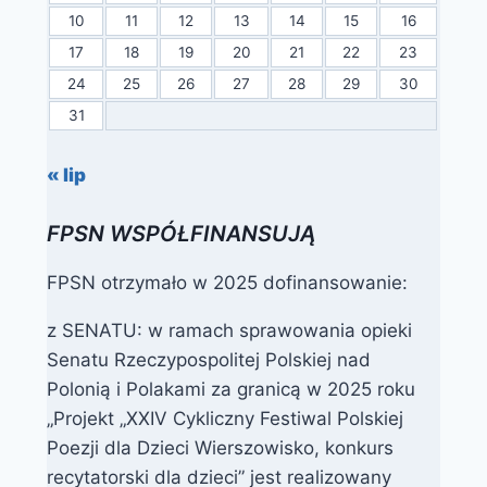
10
11
12
13
14
15
16
17
18
19
20
21
22
23
24
25
26
27
28
29
30
31
« lip
FPSN WSPÓŁFINANSUJĄ
FPSN otrzymało w 2025 dofinansowanie:
z SENATU: w ramach sprawowania opieki
Senatu Rzeczypospolitej Polskiej nad
Polonią i Polakami za granicą w 2025 roku
„Projekt „XXIV Cykliczny Festiwal Polskiej
Poezji dla Dzieci Wierszowisko, konkurs
recytatorski dla dzieci” jest realizowany