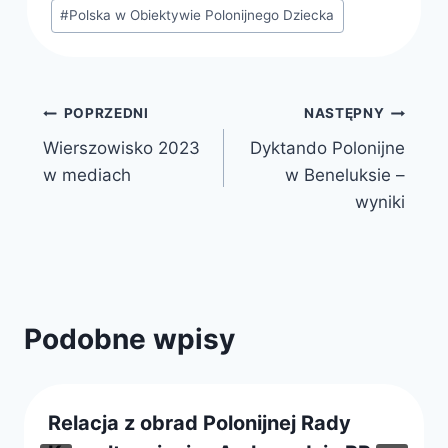
#
Polska w Obiektywie Polonijnego Dziecka
Nawigacja
POPRZEDNI
NASTĘPNY
Wierszowisko 2023
Dyktando Polonijne
wpisu
w mediach
w Beneluksie –
wyniki
Podobne wpisy
Relacja z obrad Polonijnej Rady