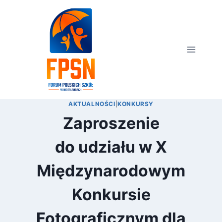
Przejdź
do
treści
AKTUALNOŚCI
|
KONKURSY
Zaproszenie
do udziału w X
Międzynarodowym
Konkursie
Fotograficznym dla