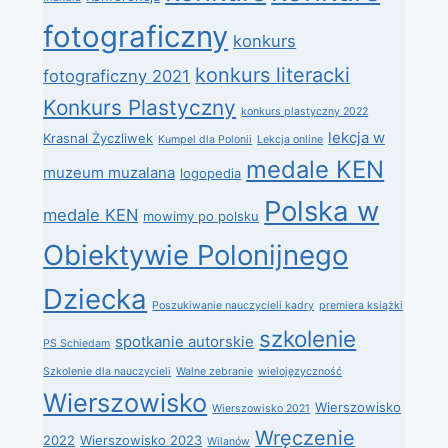
fotograficzny
konkurs
konkurs literacki
fotograficzny 2021
Konkurs Plastyczny
konkurs plastyczny 2022
lekcja w
Krasnal Życzliwek
Kumpel dla Polonii
Lekcja online
medale KEN
muzeum muzalana
logopedia
Polska w
medale KEN
mowimy po polsku
Obiektywie Polonijnego
Dziecka
Poszukiwanie nauczycieli kadry
premiera książki
szkolenie
spotkanie autorskie
PS Schiedam
Szkolenie dla nauczycieli
Walne zebranie
wielojęzyczność
Wierszowisko
Wierszowisko
Wierszowisko 2021
Wręczenie
2022
Wierszowisko 2023
Wilanów