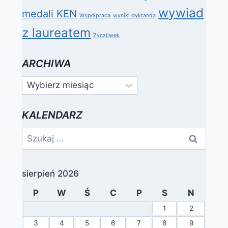
wywiad
medali KEN
Współpraca
wyniki dyktanda
z laureatem
Życzliwek
ARCHIWA
Archiwa
KALENDARZ
Szukaj:
sierpień 2026
P
W
Ś
C
P
S
N
1
2
3
4
5
6
7
8
9