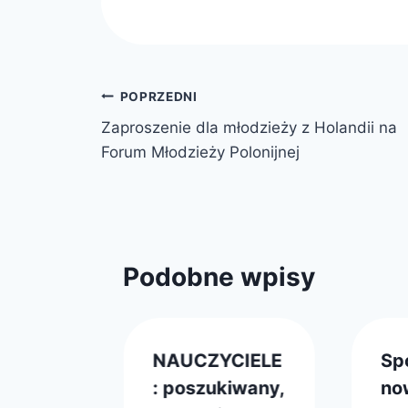
Nawigacja
POPRZEDNI
Zaproszenie dla młodzieży z Holandii na
wpisu
Forum Młodzieży Polonijnej
Podobne wpisy
urs
NAUCZYCIELE
Sp
i
: poszukiwany,
no