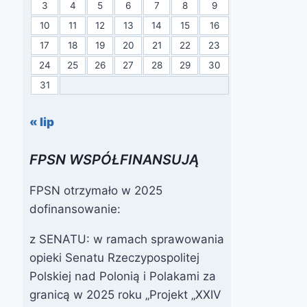
3
4
5
6
7
8
9
10
11
12
13
14
15
16
17
18
19
20
21
22
23
24
25
26
27
28
29
30
31
« lip
FPSN WSPÓŁFINANSUJĄ
FPSN otrzymało w 2025
dofinansowanie:
z SENATU: w ramach sprawowania
opieki Senatu Rzeczypospolitej
V Zjazd Polonii
Polskiej nad Polonią i Polakami za
Świata
granicą w 2025 roku „Projekt „XXIV