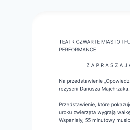
TEATR CZWARTE MIASTO I F
PERFORMANCE
Z A P R A S Z A J 
Na przedstawienie „Opowiedzi
reżyserii Dariusza Majchrzaka.
Przedstawienie, które pokazuj
uroku zwierzęta wygrają walk
Wspaniały, 55 minutowy musica