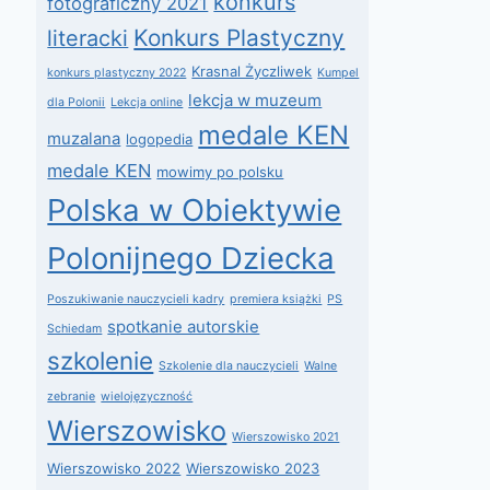
konkurs
fotograficzny 2021
Konkurs Plastyczny
literacki
Krasnal Życzliwek
konkurs plastyczny 2022
Kumpel
lekcja w muzeum
dla Polonii
Lekcja online
medale KEN
muzalana
logopedia
medale KEN
mowimy po polsku
Polska w Obiektywie
Polonijnego Dziecka
Poszukiwanie nauczycieli kadry
premiera książki
PS
spotkanie autorskie
Schiedam
szkolenie
Szkolenie dla nauczycieli
Walne
zebranie
wielojęzyczność
Wierszowisko
Wierszowisko 2021
Wierszowisko 2022
Wierszowisko 2023