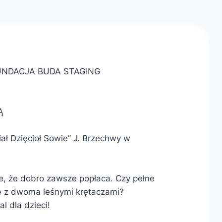
UNDACJA BUDA STAGING
Ą
ał Dzięcioł Sowie” J. Brzechwy w
e, że dobro zawsze popłaca. Czy pełne
ę z dwoma leśnymi krętaczami?
l dla dzieci!