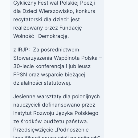
Cykliczny Festiwal Polskiej Poezji
Przez
21 listopada 2018
dla Dzieci Wierszowisko, konkurs
webmaster
zarząd
recytatorski dla dzieci” jest
O jeden most
realizowany przez Fundację
za daleko – 21
Wolność i Demokrację.
września 2013
z IRJP: Za pośrednictwem
w Nijmegen
Stowarzyszenia Wspólnota Polska –
30-lecie konferencja i jubileusz
Przez
12 września 2013
FPSN
FPSN oraz wsparcie bieżącej
działalności statutowej.
Jesienne warsztaty dla polonijnych
nauczycieli dofinansowano przez
Instytut Rozwoju Języka Polskiego
ze środków budżetu państwa.
Przedsięwzięcie „Podnoszenie
kwalifikacji nauczycieli polonijnych”,