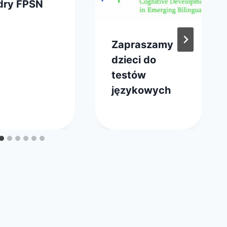
dry FPSN
z
tycznia 2023
master
Zapraszamy
ąd
dzieci do
testów
językowych
Przez
18 stycznia 2015
webmaster
zarząd