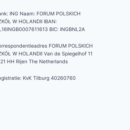
ank: ING Naam: FORUM POLSKICH
ZKÓŁ W HOLANDII IBAN:
L16INGB0007611613 BIC: INGBNL2A
orrespondentieadres FORUM POLSKICH
ZKÓŁ W HOLANDII Van de Spiegelhof 11
121 HH Rijen The Netherlands
gistratie: KvK Tilburg 40260760