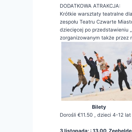
DODATKOWA ATRAKCJA:
Krótkie warsztaty teatralne d
zespołu Teatru Czwarte Miasto
dziecięcej po przedstawieniu „
zorganizowanym także przez n
Bilety
Dorośli €11.50 , dzieci 4-12 lat
3 listopada: : 13.00, Zeehel