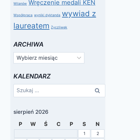
Wręczenie medali KEN
Wilanów
wywiad z
Współpraca
wyniki dyktanda
laureatem
Życzliwek
ARCHIWA
Archiwa
KALENDARZ
Szukaj:
sierpień 2026
P
W
Ś
C
P
S
N
1
2