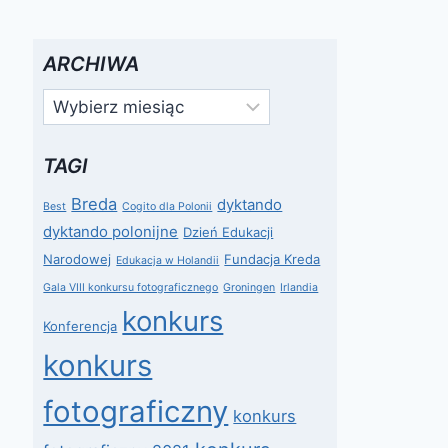
ARCHIWA
Archiwa
TAGI
Breda
dyktando
Best
Cogito dla Polonii
dyktando polonijne
Dzień Edukacji
Narodowej
Fundacja Kreda
Edukacja w Holandii
Gala VIII konkursu fotograficznego
Groningen
Irlandia
konkurs
Konferencja
konkurs
fotograficzny
konkurs