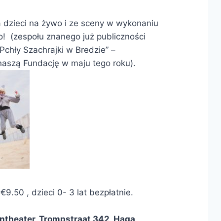
la dzieci na żywo i ze sceny w wykonaniu
! (zespołu znanego już publiczności
Pchły Szachrajki w Bredzie” –
aszą Fundację w maju tego roku).
 €9.50 , dzieci 0- 3 lat bezpłatnie.
dentheater, Trompstraat 342, Haga