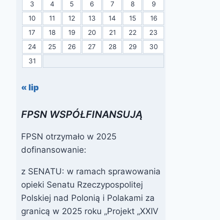
3
4
5
6
7
8
9
10
11
12
13
14
15
16
17
18
19
20
21
22
23
24
25
26
27
28
29
30
31
« lip
FPSN WSPÓŁFINANSUJĄ
FPSN otrzymało w 2025
dofinansowanie:
z SENATU: w ramach sprawowania
opieki Senatu Rzeczypospolitej
Polskiej nad Polonią i Polakami za
granicą w 2025 roku „Projekt „XXIV