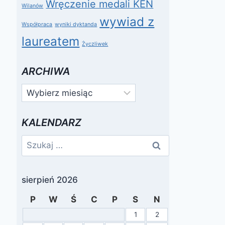
Wręczenie medali KEN
Wilanów
wywiad z
Współpraca
wyniki dyktanda
laureatem
Życzliwek
ARCHIWA
Archiwa
KALENDARZ
Szukaj:
sierpień 2026
P
W
Ś
C
P
S
N
1
2