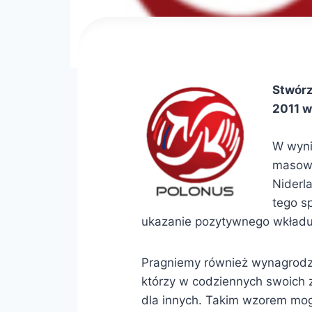
Stwórz
2011 w
W wyni
masowe
Niderl
tego s
ukazanie pozytywnego wkładu 
Pragniemy również wynagrodzi
którzy w codziennych swoic
dla innych. Takim wzorem mog