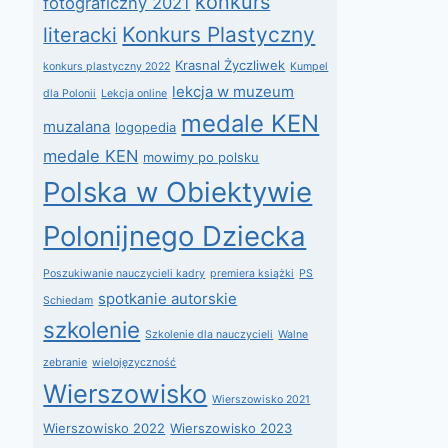
konkurs
fotograficzny 2021
Konkurs Plastyczny
literacki
Krasnal Życzliwek
konkurs plastyczny 2022
Kumpel
lekcja w muzeum
dla Polonii
Lekcja online
medale KEN
muzalana
logopedia
medale KEN
mowimy po polsku
Polska w Obiektywie
Polonijnego Dziecka
Poszukiwanie nauczycieli kadry
premiera książki
PS
spotkanie autorskie
Schiedam
szkolenie
Szkolenie dla nauczycieli
Walne
zebranie
wielojęzyczność
Wierszowisko
Wierszowisko 2021
Wierszowisko 2022
Wierszowisko 2023