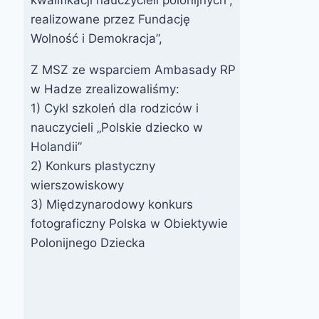
realizowane przez Fundację
Wolność i Demokracja”,
Z MSZ ze wsparciem Ambasady RP
w Hadze zrealizowaliśmy:
Relacja z XX
1) Cykl szkoleń dla rodziców i
WIERSZOWISK
nauczycieli „Polskie dziecko w
A
Holandii”
Przez
22 czerwca 2021
2) Konkurs plastyczny
webmaster
wierszowiskowy
poradnictwo
zarząd
3) Międzynarodowy konkurs
metodyczne
fotograficzny Polska w Obiektywie
on-line
Polonijnego Dziecka
Przez
19 listopada 2012
FPSN