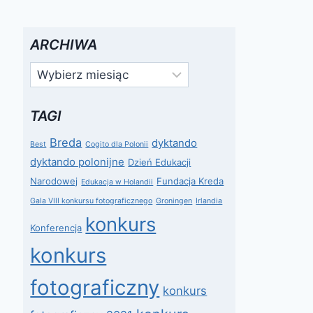
ARCHIWA
Archiwa
TAGI
Breda
dyktando
Best
Cogito dla Polonii
dyktando polonijne
Dzień Edukacji
Narodowej
Fundacja Kreda
Edukacja w Holandii
Gala VIII konkursu fotograficznego
Groningen
Irlandia
konkurs
Konferencja
konkurs
fotograficzny
konkurs