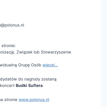
u@polonus.nl
 stronie:
anizację, Związek lub Stowarzyszenie
dywidualną Grupę Osób
więcej…
ndydatów do nagrody zostaną
 koncert
Budki Suflera
na stronie
www.polonus.nl