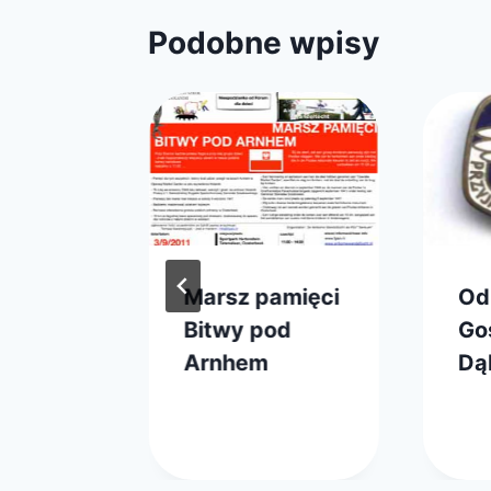
Podobne wpisy
Szkoła
Marsz pamięci
Od
am-
Bitwy pod
Go
d
Arnhem
Dą
yła…
Przez
17 sierpnia 2011
Prze
19 m
FPSN
web
 2011
zarz