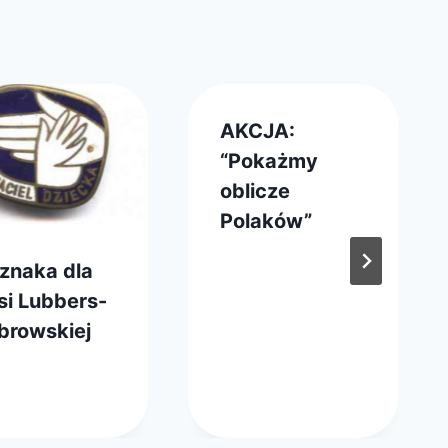
AKCJA:
“Pokażmy
oblicze
Polaków”
Przez
29 marca 2011
znaka dla
FPSN
si Lubbers-
browskiej
z
arca 2019
master
ąd