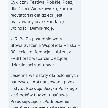
Cykliczny Festiwal Polskiej Poezji
dla Dzieci Wierszowisko, konkurs
recytatorski dla dzieci” jest
realizowany przez Fundację
Wolność i Demokrację.
z IRJP: Za pośrednictwem
Stowarzyszenia Wspólnota Polska –
30-lecie konferencja i jubileusz
FPSN oraz wsparcie bieżącej
działalności statutowej.
Jesienne warsztaty dla polonijnych
nauczycieli dofinansowano przez
Instytut Rozwoju Języka Polskiego
ze środków budżetu państwa.
Przedsięwzięcie „Podnoszenie
kwalifikacji nauczycieli polonijnych”,