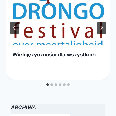
Wielojęzyczności dla wszystkich
Przez
13 czerwca 2012
FPSN
ARCHIWA