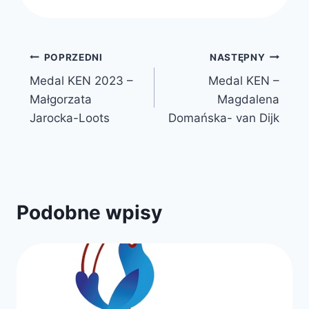
Nawigacja
POPRZEDNI
NASTĘPNY
Medal KEN 2023 –
Medal KEN –
wpisu
Małgorzata
Magdalena
Jarocka-Loots
Domańska- van Dijk
Podobne wpisy