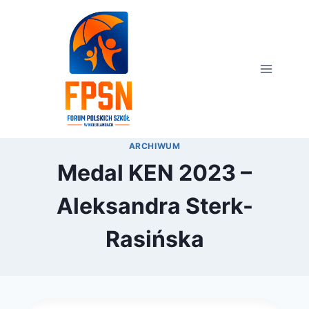
Przejdź
do
treści
ARCHIWUM
Medal KEN 2023 –
Aleksandra Sterk-
Rasińska
Przez
23 października 2023
webmaster
zarząd