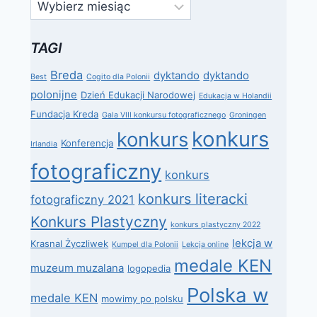
Archiwa
TAGI
Breda
dyktando
dyktando
Best
Cogito dla Polonii
polonijne
Dzień Edukacji Narodowej
Edukacja w Holandii
Fundacja Kreda
Gala VIII konkursu fotograficznego
Groningen
konkurs
konkurs
Konferencja
Irlandia
fotograficzny
konkurs
konkurs literacki
fotograficzny 2021
Konkurs Plastyczny
konkurs plastyczny 2022
lekcja w
Krasnal Życzliwek
Kumpel dla Polonii
Lekcja online
medale KEN
muzeum muzalana
logopedia
Polska w
medale KEN
mowimy po polsku