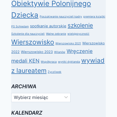
Obiektywie Polonijnego
Dziecka
Poszukiwanie nauczycieli kadry
premiera książki
szkolenie
spotkanie autorskie
PS Schiedam
Szkolenie dla nauczycieli
Walne zebranie
wielojęzyczność
Wierszowisko
Wierszowisko
Wierszowisko 2021
Wręczenie
2022
Wierszowisko 2023
Wilanów
wywiad
medali KEN
Współpraca
wyniki dyktanda
z laureatem
Życzliwek
ARCHIWA
Archiwa
KALENDARZ