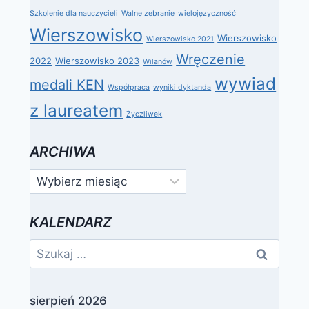
Szkolenie dla nauczycieli
Walne zebranie
wielojęzyczność
Wierszowisko
Wierszowisko
Wierszowisko 2021
Wręczenie
2022
Wierszowisko 2023
Wilanów
wywiad
medali KEN
Współpraca
wyniki dyktanda
z laureatem
Życzliwek
ARCHIWA
Archiwa
KALENDARZ
Szukaj:
sierpień 2026