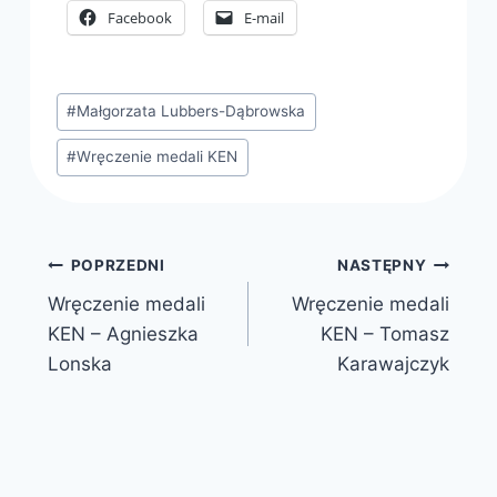
Facebook
E-mail
Tagi
#
Małgorzata Lubbers-Dąbrowska
wpisu:
#
Wręczenie medali KEN
Nawigacja
POPRZEDNI
NASTĘPNY
Wręczenie medali
Wręczenie medali
wpisu
KEN – Agnieszka
KEN – Tomasz
Lonska
Karawajczyk