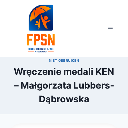
Przejdź
do
treści
NIET GEBRUIKEN
Wręczenie medali KEN
– Małgorzata Lubbers-
Dąbrowska
Przez
16 listopada 2022
webmaster
zarząd