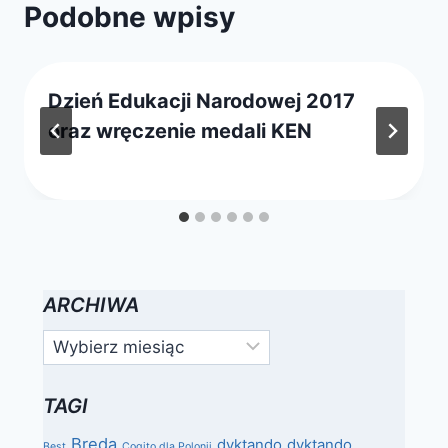
Podobne wpisy
Dzień Edukacji Narodowej 2017
oraz wręczenie medali KEN
Przez
15 października 2017
webmaster
zarząd
ARCHIWA
Archiwa
TAGI
Breda
dyktando
dyktando
Best
Cogito dla Polonii