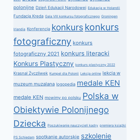
polonijne
Dzień Edukacji Narodowej
Edukacja w Holandii
Fundacja Kreda
Gala VIII konkursu fotograficznego
Groningen
konkurs
konkurs
Konferencja
Irlandia
fotograficzny
konkurs
konkurs literacki
fotograficzny 2021
Konkurs Plastyczny
konkurs plastyczny 2022
lekcja w
Krasnal Życzliwek
Kumpel dla Polonii
Lekcja online
medale KEN
muzeum muzalana
logopedia
Polska w
medale KEN
mowimy po polsku
Obiektywie Polonijnego
Dziecka
Poszukiwanie nauczycieli kadry
premiera książki
szkolenie
spotkanie autorskie
PS Schiedam