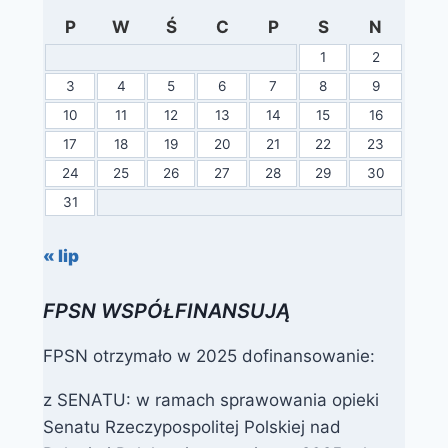
P
W
Ś
C
P
S
N
1
2
3
4
5
6
7
8
9
10
11
12
13
14
15
16
17
18
19
20
21
22
23
24
25
26
27
28
29
30
31
« lip
FPSN WSPÓŁFINANSUJĄ
FPSN otrzymało w 2025 dofinansowanie:
z SENATU: w ramach sprawowania opieki
Senatu Rzeczypospolitej Polskiej nad