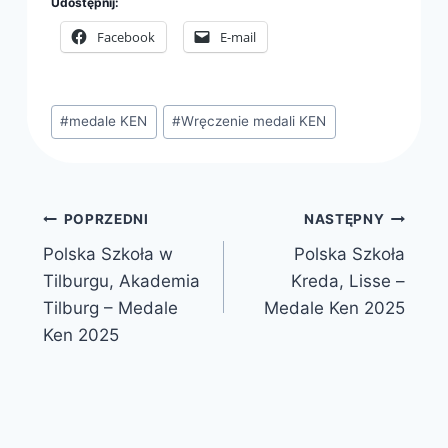
Udostępnij:
Facebook
E-mail
Tagi
#
medale KEN
#
Wręczenie medali KEN
wpisu:
Nawigacja
POPRZEDNI
NASTĘPNY
Polska Szkoła w
Polska Szkoła
wpisu
Tilburgu, Akademia
Kreda, Lisse –
Tilburg – Medale
Medale Ken 2025
Ken 2025