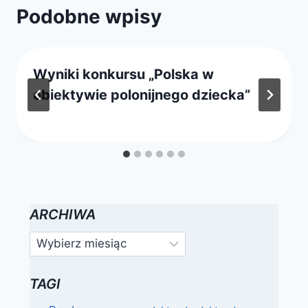
Podobne wpisy
Wyniki konkursu „Polska w
obiektywie polonijnego dziecka”
Przez
23 października 2017
webmaster
zarząd
ARCHIWA
Archiwa
TAGI