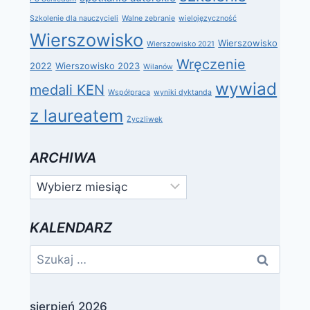
Szkolenie dla nauczycieli
Walne zebranie
wielojęzyczność
Wierszowisko
Wierszowisko
Wierszowisko 2021
Wręczenie
2022
Wierszowisko 2023
Wilanów
wywiad
medali KEN
Współpraca
wyniki dyktanda
z laureatem
Życzliwek
ARCHIWA
Archiwa
KALENDARZ
Szukaj:
sierpień 2026