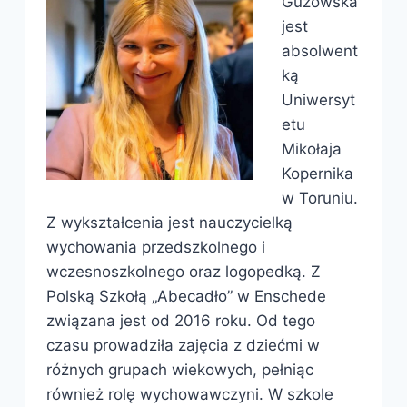
Guzowska
jest
absolwent
ką
Uniwersyt
etu
Mikołaja
Kopernika
w Toruniu.
Z wykształcenia jest nauczycielką
wychowania przedszkolnego i
wczesnoszkolnego oraz logopedką. Z
Polską Szkołą „Abecadło” w Enschede
związana jest od 2016 roku. Od tego
czasu prowadziła zajęcia z dziećmi w
różnych grupach wiekowych, pełniąc
również rolę wychowawczyni. W szkole