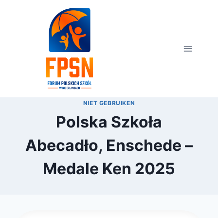
Przejdź
do
treści
NIET GEBRUIKEN
Polska Szkoła
Abecadło, Enschede –
Medale Ken 2025
Przez
2 października 2025
webmaster
zarząd