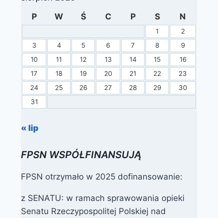
P
W
Ś
C
P
S
N
1
2
3
4
5
6
7
8
9
10
11
12
13
14
15
16
17
18
19
20
21
22
23
24
25
26
27
28
29
30
31
« lip
FPSN WSPÓŁFINANSUJĄ
FPSN otrzymało w 2025 dofinansowanie:
z SENATU: w ramach sprawowania opieki
Senatu Rzeczypospolitej Polskiej nad