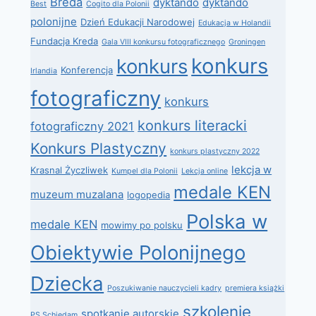
Breda
dyktando
dyktando
Best
Cogito dla Polonii
polonijne
Dzień Edukacji Narodowej
Edukacja w Holandii
Fundacja Kreda
Gala VIII konkursu fotograficznego
Groningen
konkurs
konkurs
Konferencja
Irlandia
fotograficzny
konkurs
konkurs literacki
fotograficzny 2021
Konkurs Plastyczny
konkurs plastyczny 2022
lekcja w
Krasnal Życzliwek
Kumpel dla Polonii
Lekcja online
medale KEN
muzeum muzalana
logopedia
Polska w
medale KEN
mowimy po polsku
Obiektywie Polonijnego
Dziecka
Poszukiwanie nauczycieli kadry
premiera książki
szkolenie
spotkanie autorskie
PS Schiedam