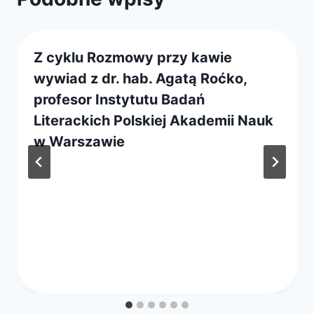
Z cyklu Rozmowy przy kawie
wywiad z dr. hab. Agatą Roćko,
profesor Instytutu Badań
Literackich Polskiej Akademii Nauk
w Warszawie
Przez
8 maja 2019
webmaster
zarząd