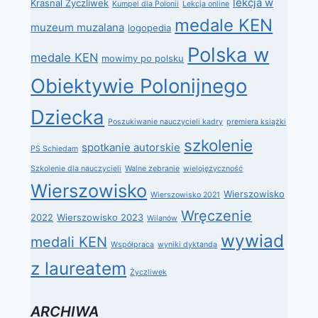
lekcja w
Krasnal Życzliwek
Kumpel dla Polonii
Lekcja online
medale KEN
muzeum muzalana
logopedia
Polska w
medale KEN
mowimy po polsku
Obiektywie Polonijnego
Dziecka
Poszukiwanie nauczycieli kadry
premiera książki
szkolenie
spotkanie autorskie
PS Schiedam
Szkolenie dla nauczycieli
Walne zebranie
wielojęzyczność
Wierszowisko
Wierszowisko
Wierszowisko 2021
Wręczenie
2022
Wierszowisko 2023
Wilanów
wywiad
medali KEN
Współpraca
wyniki dyktanda
z laureatem
Życzliwek
ARCHIWA