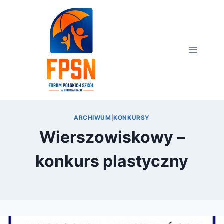
Przejdź
do
treści
ARCHIWUM
|
KONKURSY
Wierszowiskowy –
konkurs plastyczny
Przez
3 listopada 2011
FPSN