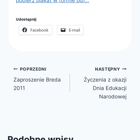
pobierz plakat w formie pdf…
Udostępnij:
Facebook
E-mail
Nawigacja
POPRZEDNI
NASTĘPNY
Zaproszenie Breda
Życzenia z okazji
wpisu
2011
Dnia Edukacji
Narodowej
Podobne wpisy