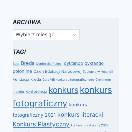
ARCHIWA
Archiwa
TAGI
Breda
dyktando
dyktando
Best
Cogito dla Polonii
polonijne
Dzień Edukacji Narodowej
Edukacja w Holandii
Fundacja Kreda
Gala VIII konkursu fotograficznego
Groningen
konkurs
konkurs
Konferencja
Irlandia
fotograficzny
konkurs
konkurs literacki
fotograficzny 2021
Konkurs Plastyczny
konkurs plastyczny 2022