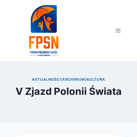
Przejdź
do
treści
AKTUALNOŚCI
|
ARCHIWUM
|
KULTURA
V Zjazd Polonii Świata
Przez
21 listopada 2018
webmaster
zarząd