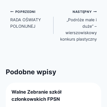
Nawigacja
POPRZEDNI
NASTĘPNY
RADA OŚWIATY
„Podróże małe i
wpisu
POLONIJNEJ
duże” –
wierszowiskowy
konkurs plastyczny
Podobne wpisy
Walne Zebranie szkół
członkowskich FPSN