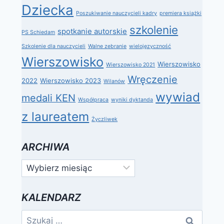
Dziecka
Poszukiwanie nauczycieli kadry
premiera książki
szkolenie
spotkanie autorskie
PS Schiedam
Szkolenie dla nauczycieli
Walne zebranie
wielojęzyczność
Wierszowisko
Wierszowisko
Wierszowisko 2021
Wręczenie
2022
Wierszowisko 2023
Wilanów
wywiad
medali KEN
Współpraca
wyniki dyktanda
z laureatem
Życzliwek
ARCHIWA
Archiwa
KALENDARZ
Szukaj: