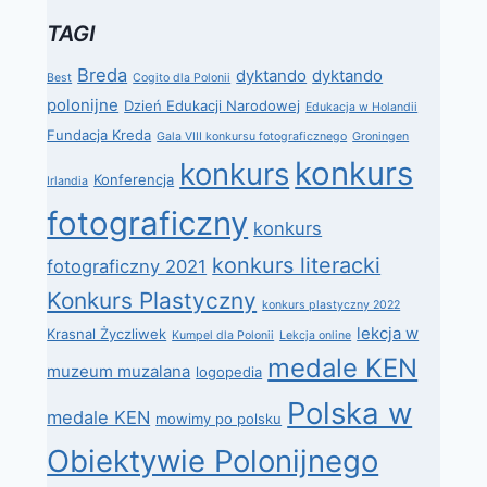
TAGI
Breda
dyktando
dyktando
Best
Cogito dla Polonii
polonijne
Dzień Edukacji Narodowej
Edukacja w Holandii
Fundacja Kreda
Gala VIII konkursu fotograficznego
Groningen
konkurs
konkurs
Konferencja
Irlandia
fotograficzny
konkurs
konkurs literacki
fotograficzny 2021
Konkurs Plastyczny
konkurs plastyczny 2022
lekcja w
Krasnal Życzliwek
Kumpel dla Polonii
Lekcja online
medale KEN
muzeum muzalana
logopedia
Polska w
medale KEN
mowimy po polsku
Obiektywie Polonijnego