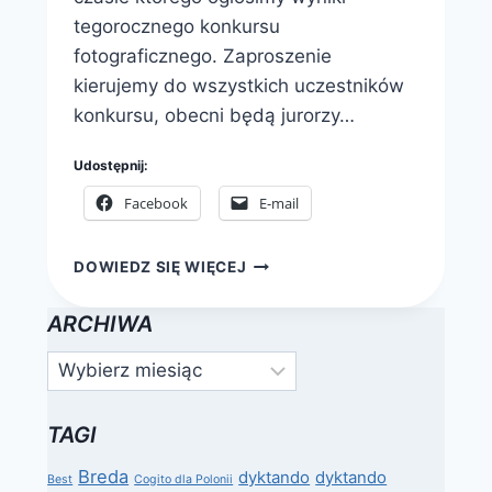
tegorocznego konkursu
fotograficznego. Zaproszenie
kierujemy do wszystkich uczestników
konkursu, obecni będą jurorzy…
Udostępnij:
Facebook
E-mail
GALA
DOWIEDZ SIĘ WIĘCEJ
ONLINE
–
ARCHIWA
WYNIKI
VIII
Archiwa
KONKURSU
FOTOGRAFICZNEGO.
ZAPRASZAMY!
TAGI
Breda
dyktando
dyktando
Best
Cogito dla Polonii