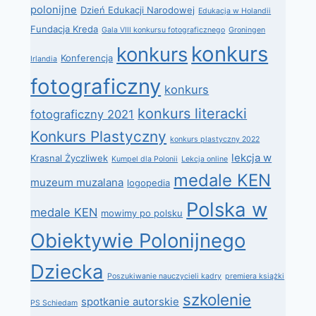
polonijne
Dzień Edukacji Narodowej
Edukacja w Holandii
Fundacja Kreda
Gala VIII konkursu fotograficznego
Groningen
konkurs
konkurs
Konferencja
Irlandia
fotograficzny
konkurs
konkurs literacki
fotograficzny 2021
Konkurs Plastyczny
konkurs plastyczny 2022
lekcja w
Krasnal Życzliwek
Kumpel dla Polonii
Lekcja online
medale KEN
muzeum muzalana
logopedia
Polska w
medale KEN
mowimy po polsku
Obiektywie Polonijnego
Dziecka
Poszukiwanie nauczycieli kadry
premiera książki
szkolenie
spotkanie autorskie
PS Schiedam