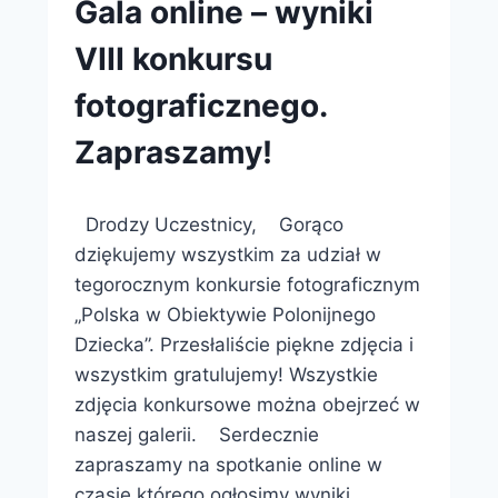
DZIECKA
Gala online – wyniki
2021
VIII konkursu
fotograficznego.
Zapraszamy!
Przez
26 października 2021
Drodzy Uczestnicy, Gorąco
webmaster
zarząd
dziękujemy wszystkim za udział w
tegorocznym konkursie fotograficznym
„Polska w Obiektywie Polonijnego
Dziecka”. Przesłaliście piękne zdjęcia i
wszystkim gratulujemy! Wszystkie
zdjęcia konkursowe można obejrzeć w
naszej galerii. Serdecznie
zapraszamy na spotkanie online w
czasie którego ogłosimy wyniki