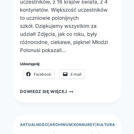
uczestników, z 16 krajów świata, z 4
kontynetów. Większość uczestników
to uczniowie polonijnych
szkół. Dziękujemy wszystkim za
udział! Zdjęcia, jak co roku, były
różnorodne, ciekawe, piękne! Młodzi
Polonusi pokazali…
Udostępnij:
Facebook
E-mail
WYNIKI
DOWIEDZ SIĘ WIĘCEJ
KONKURSU
FOTOGRAFICZNEGO
POLSKA
W
OBIEKTYWIE
AKTUALNOŚCI
|
ARCHIWUM
|
KONKURSY
|
KULTURA
POLONIJNEGO