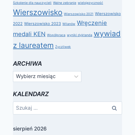
Szkolenie dla nauczycieli
Walne zebranie
wielojęzyczność
Wierszowisko
Wierszowisko
Wierszowisko 2021
Wręczenie
2022
Wierszowisko 2023
Wilanów
wywiad
medali KEN
Współpraca
wyniki dyktanda
z laureatem
Życzliwek
ARCHIWA
Archiwa
KALENDARZ
Szukaj:
sierpień 2026