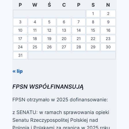
P
W
Ś
C
P
S
N
1
2
3
4
5
6
7
8
9
10
11
12
13
14
15
16
17
18
19
20
21
22
23
24
25
26
27
28
29
30
31
« lip
FPSN WSPÓŁFINANSUJĄ
FPSN otrzymało w 2025 dofinansowanie:
z SENATU: w ramach sprawowania opieki
Senatu Rzeczypospolitej Polskiej nad
Polonią i Polakami za granicą w 2025 roku