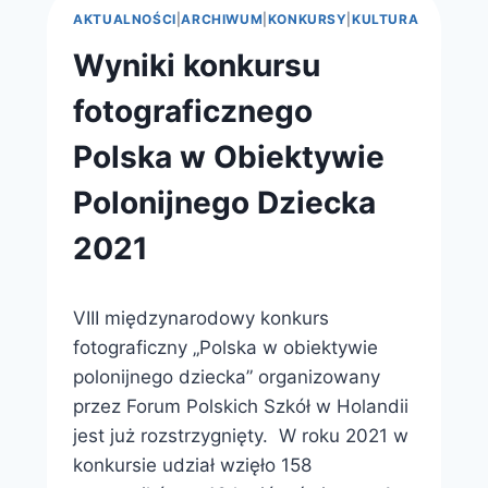
AKTUALNOŚCI
|
ARCHIWUM
|
KONKURSY
|
KULTURA
Wyniki konkursu
fotograficznego
Polska w Obiektywie
Polonijnego Dziecka
2021
Przez
6 listopada 2021
VIII międzynarodowy konkurs
webmaster
zarząd
fotograficzny „Polska w obiektywie
polonijnego dziecka” organizowany
przez Forum Polskich Szkół w Holandii
jest już rozstrzygnięty. W roku 2021 w
konkursie udział wzięło 158