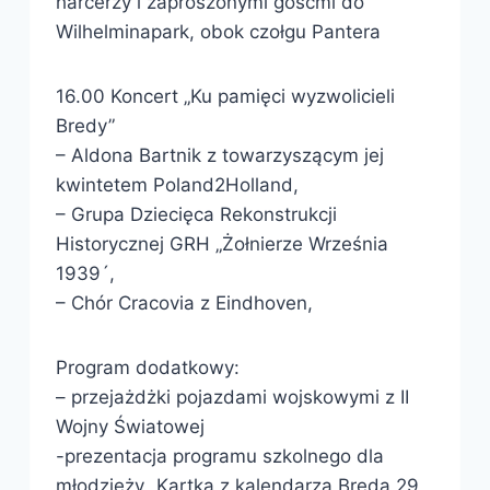
harcerzy i zaproszonymi gośćmi do
Wilhelminapark, obok czołgu Pantera
16.00 Koncert „Ku pamięci wyzwolicieli
Bredy”
– Aldona Bartnik z towarzyszącym jej
kwintetem Poland2Holland,
– Grupa Dziecięca Rekonstrukcji
Historycznej GRH „Żołnierze Września
1939´,
– Chór Cracovia z Eindhoven,
Program dodatkowy:
– przejażdżki pojazdami wojskowymi z II
Wojny Światowej
-prezentacja programu szkolnego dla
młodzieży „Kartka z kalendarza Breda 29