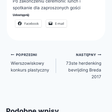
Po zakończeniu ceremonii: lunch i
spotkanie dla zaproszonych gości
Udostępnij:
Facebook
E-mail
Nawigacja
POPRZEDNI
NASTĘPNY
Wierszowiskowy
73ste herdenking
wpisu
konkurs plastyczny
bevrijding Breda
2017
Podobne wpisy