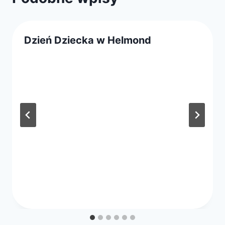
Dzień Dziecka w Helmond
Przez
1 maja 2019
webmaster
zarząd