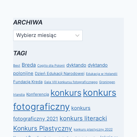
ARCHIWA
Archiwa
TAGI
Breda
dyktando
dyktando
Best
Cogito dla Polonii
polonijne
Dzień Edukacji Narodowej
Edukacja w Holandii
Fundacja Kreda
Gala VIII konkursu fotograficznego
Groningen
konkurs
konkurs
Konferencja
Irlandia
fotograficzny
konkurs
konkurs literacki
fotograficzny 2021
Konkurs Plastyczny
konkurs plastyczny 2022