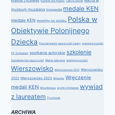
lekcja w
Krasnal Życzliwek
Kumpel dla Polonii
Lekcja online
medale KEN
muzeum muzalana
logopedia
Polska w
medale KEN
mowimy po polsku
Obiektywie Polonijnego
Dziecka
Poszukiwanie nauczycieli kadry
premiera książki
szkolenie
spotkanie autorskie
PS Schiedam
Szkolenie dla nauczycieli
Walne zebranie
wielojęzyczność
Wierszowisko
Wierszowisko
Wierszowisko 2021
Wręczenie
2022
Wierszowisko 2023
Wilanów
wywiad
medali KEN
Współpraca
wyniki dyktanda
z laureatem
Życzliwek
ARCHIWA