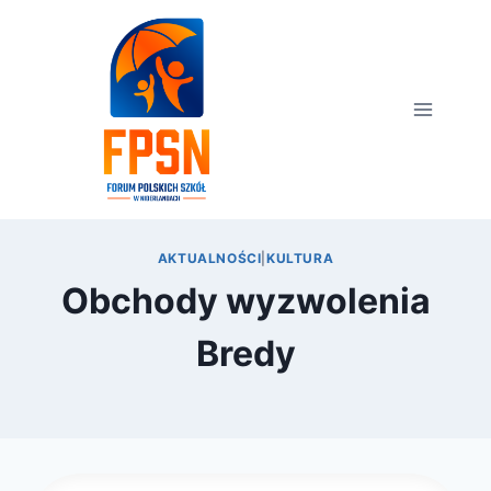
Przejdź
do
treści
AKTUALNOŚCI
|
KULTURA
Obchody wyzwolenia
Bredy
Przez
4 października 2017
webmaster
zarząd