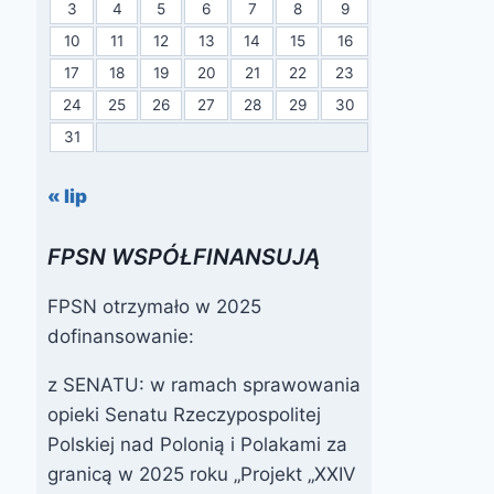
3
4
5
6
7
8
9
10
11
12
13
14
15
16
17
18
19
20
21
22
23
24
25
26
27
28
29
30
31
« lip
FPSN WSPÓŁFINANSUJĄ
FPSN otrzymało w 2025
dofinansowanie:
z SENATU: w ramach sprawowania
opieki Senatu Rzeczypospolitej
Polskiej nad Polonią i Polakami za
granicą w 2025 roku „Projekt „XXIV