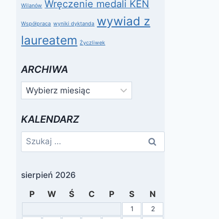
Wręczenie medali KEN
Wilanów
wywiad z
Współpraca
wyniki dyktanda
laureatem
Życzliwek
ARCHIWA
Archiwa
KALENDARZ
Szukaj:
sierpień 2026
P
W
Ś
C
P
S
N
1
2