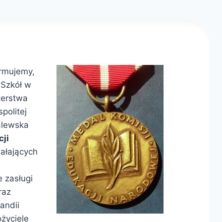
rmujemy,
 Szkół w
terstwa
politej
Zalewska
cji
iałających
 zasługi
raz
andii
ożyciele