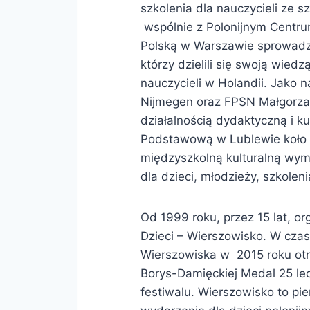
szkolenia dla nauczycieli ze 
wspólnie z Polonijnym Centru
Polską w Warszawie sprowadzaj
którzy dzielili się swoją wiedz
nauczycieli w Holandii. Jako 
Nijmegen oraz FPSN Małgorzat
działalnością dydaktyczną i ku
Podstawową w Lublewie koło K
międzyszkolną kulturalną wym
dla dzieci, młodzieży, szkolen
Od 1999 roku, przez 15 lat, or
Dzieci – Wierszowisko. W czas
Wierszowiska w 2015 roku otr
Borys-Damięckiej Medal 25 le
festiwalu. Wierszowisko to pi