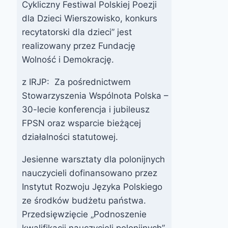
Cykliczny Festiwal Polskiej Poezji
dla Dzieci Wierszowisko, konkurs
recytatorski dla dzieci” jest
realizowany przez Fundację
Wolność i Demokrację.
z IRJP: Za pośrednictwem
Stowarzyszenia Wspólnota Polska –
30-lecie konferencja i jubileusz
FPSN oraz wsparcie bieżącej
działalności statutowej.
Jesienne warsztaty dla polonijnych
nauczycieli dofinansowano przez
Instytut Rozwoju Języka Polskiego
ze środków budżetu państwa.
Przedsięwzięcie „Podnoszenie
kwalifikacji nauczycieli polonijnych”,