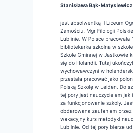
Stanisława Bąk-Matysiewic
jest absolwentką II Liceum Og
Zamościu. Mgr Filologii Polsk
Lublinie. W Polsce pracowała 1
bibliotekarka szkolna w szkol
Szkole Gminnej w Jastkowie k
się do Holandii. Tutaj ukończ
wychowawczyni w holenderskim 
przestała pracować jako polon
Polską Szkołę w Leiden. Do sz
tej pory jest nauczycielem jak
za funkcjonowanie szkoły. Jes
obdarowana zaufaniem przez i
wakacyjny kurs metodyki nauc
Lublinie. Od tej pory bierze ud