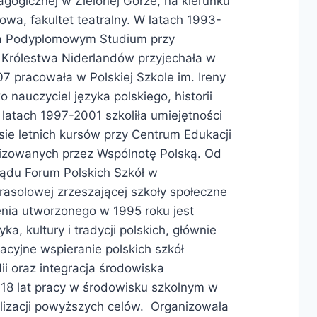
gogicznej w Zielonej Górze, na kierunku
wa, fakultet teatralny. W latach 1993-
na Podyplomowym Studium przy
Królestwa Niderlandów przyjechała w
7 pracowała w Polskiej Szkole im. Ireny
nauczyciel języka polskiego, historii
latach 1997-2001 szkoliła umiejętności
sie letnich kursów przy Centrum Edukacji
izowanych przez Wspólnotę Polską. Od
ządu Forum Polskich Szkół w
arasolowej zrzeszającej szkoły społeczne
enia utworzonego w 1995 roku jest
ka, kultury i tradycji polskich, głównie
acyjne wspieranie polskich szkół
ii oraz integracja środowiska
 18 lat pracy w środowisku szkolnym w
ealizacji powyższych celów. Organizowała