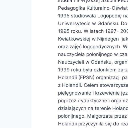
studia na Wyższej Szkole Peda
Pedagogika Kulturalno-Oświato
1995 studiowała Logopedię 
Uniwersytecie w Gdańsku. Do 
1995 roku. W latach 1997- 200
Kwiatkowskiej w Nijmegen jako 
oraz zajęć logopedycznych. W 
nauczyciela polonijnego w cza
Nauczycieli w Gdańsku, organ
1999 roku była członkiem zar
Holandii (FPSN) organizacji p
z Holandii. Celem stowarzysz
pielęgnowanie i krzewienie języ
poprzez dydaktyczne i organiz
działających na terenie Holand
polonijnego. Małgorzata przez
Holandii przyczyniła się do r