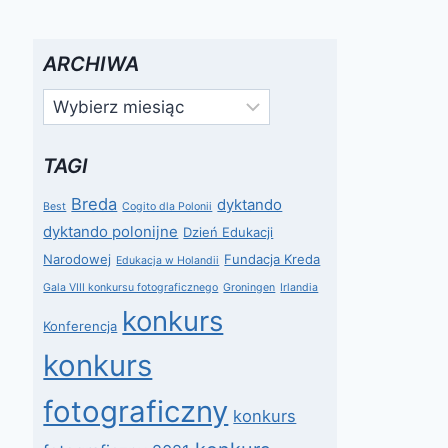
ARCHIWA
Archiwa
TAGI
Breda
dyktando
Best
Cogito dla Polonii
dyktando polonijne
Dzień Edukacji
Narodowej
Fundacja Kreda
Edukacja w Holandii
Gala VIII konkursu fotograficznego
Groningen
Irlandia
konkurs
Konferencja
konkurs
fotograficzny
konkurs