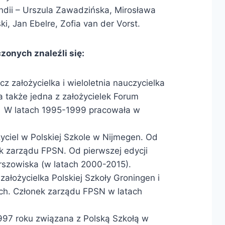
andii – Urszula Zawadzińska, Mirosława
i, Jan Ebelre, Zofia van der Vorst.
zonych znaleźli się:
z założycielka i wieloletnia nauczycielka
 a także jedna z założycielek Forum
i. W latach 1995-1999 pracowała w
yciel w Polskiej Szkole w Nijmegen. Od
k zarządu FPSN. Od pierwszej edycji
rszowiska (w latach 2000-2015).
założycielka Polskiej Szkoły Groningen i
ach. Członek zarządu FPSN w latach
997 roku związana z Polską Szkołą w