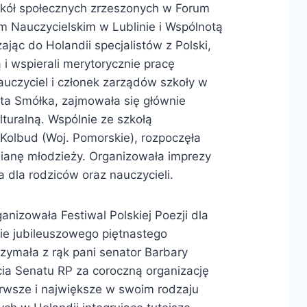
szkół społecznych zrzeszonych w Forum
m Nauczycielskim w Lublinie i Wspólnotą
ąc do Holandii specjalistów z Polski,
ą i wspierali merytorycznie pracę
nauczyciel i członek zarządów szkoły w
a Smółka, zajmowała się głównie
lturalną. Wspólnie ze szkołą
olbud (Woj. Pomorskie), rozpoczęła
ianę młodzieży. Organizowała imprezy
ia dla rodziców oraz nauczycieli.
ganizowała Festiwal Polskiej Poezji dla
ie jubileuszowego piętnastego
zymała z rąk pani senator Barbary
cia Senatu RP za coroczną organizację
erwsze i największe w swoim rodzaju