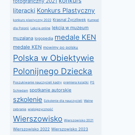
konkurs
fotograficzny 2021
Konkurs Plastyczny
literacki
Krasnal Życzliwek
konkurs plastyczny 2022
Kumpel
lekcja w muzeum
dla Polonii
Lekcja online
medale KEN
muzalana
logopedia
medale KEN
mowimy po polsku
Polska w Obiektywie
Polonijnego Dziecka
Poszukiwanie nauczycieli kadry
premiera książki
PS
spotkanie autorskie
Schiedam
szkolenie
Szkolenie dla nauczycieli
Walne
zebranie
wielojęzyczność
Wierszowisko
Wierszowisko 2021
Wierszowisko 2022
Wierszowisko 2023