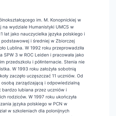
z
ólnokształcącego im. M. Konopnickiej w
iej na wydziale Humanistyki UMCS w
1 lat jako nauczycielka języka polskiego i
e podstawowej i średniej w Zbiorczej
oło Lublina. W 1992 roku przeprowadziła
yła SPW 3 w ROC Leiden i pracowała jako
przedszkolu i półinternacie. Stenia nie
istka. W 1993 roku założyła sobotnią
koły zaczęło uczęszczać 11 uczniów. Od
 i osobą zarządzającą i odpowiedzialną
t bardzo lubiana przez uczniów i
ch rodziców. W 1997 roku ukończyła
zania języka polskiego w PCN w
ział w szkoleniach dla polonijnych