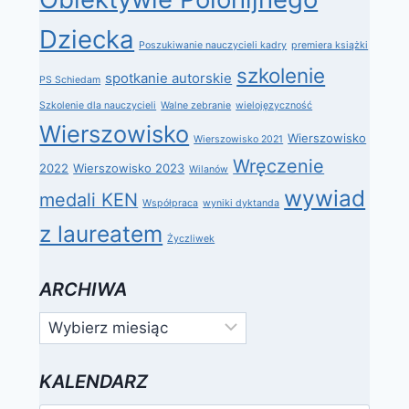
Dziecka
Poszukiwanie nauczycieli kadry
premiera książki
szkolenie
spotkanie autorskie
PS Schiedam
Szkolenie dla nauczycieli
Walne zebranie
wielojęzyczność
Wierszowisko
Wierszowisko
Wierszowisko 2021
Wręczenie
2022
Wierszowisko 2023
Wilanów
wywiad
medali KEN
Współpraca
wyniki dyktanda
z laureatem
Życzliwek
ARCHIWA
Archiwa
KALENDARZ