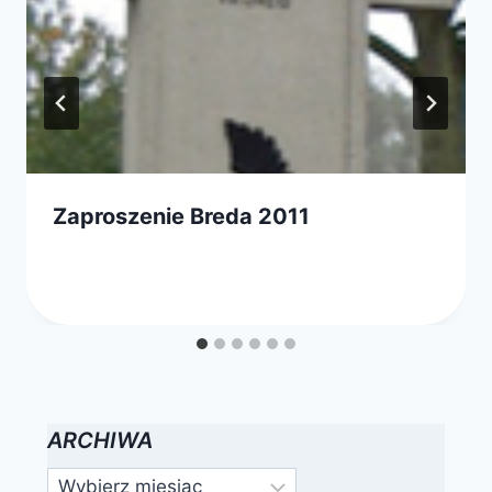
Zaproszenie Breda 2011
Przez
27 października 2011
FPSN
ARCHIWA
Archiwa