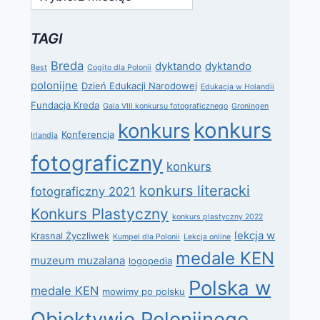
TAGI
Breda
dyktando
dyktando
Best
Cogito dla Polonii
polonijne
Dzień Edukacji Narodowej
Edukacja w Holandii
Fundacja Kreda
Gala VIII konkursu fotograficznego
Groningen
konkurs
konkurs
Konferencja
Irlandia
fotograficzny
konkurs
konkurs literacki
fotograficzny 2021
Konkurs Plastyczny
konkurs plastyczny 2022
lekcja w
Krasnal Życzliwek
Kumpel dla Polonii
Lekcja online
medale KEN
muzeum muzalana
logopedia
Polska w
medale KEN
mowimy po polsku
Obiektywie Polonijnego