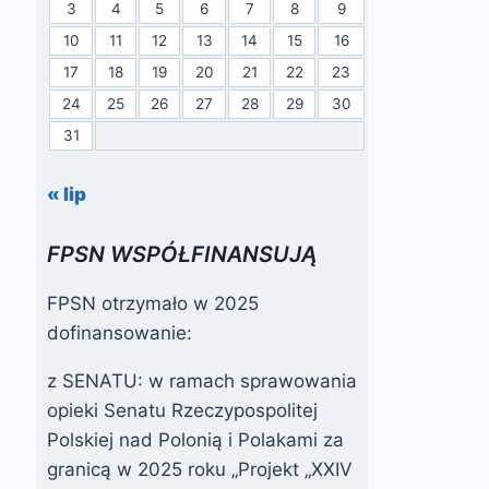
3
4
5
6
7
8
9
10
11
12
13
14
15
16
17
18
19
20
21
22
23
24
25
26
27
28
29
30
31
« lip
FPSN WSPÓŁFINANSUJĄ
FPSN otrzymało w 2025
dofinansowanie:
z SENATU: w ramach sprawowania
opieki Senatu Rzeczypospolitej
Polskiej nad Polonią i Polakami za
granicą w 2025 roku „Projekt „XXIV