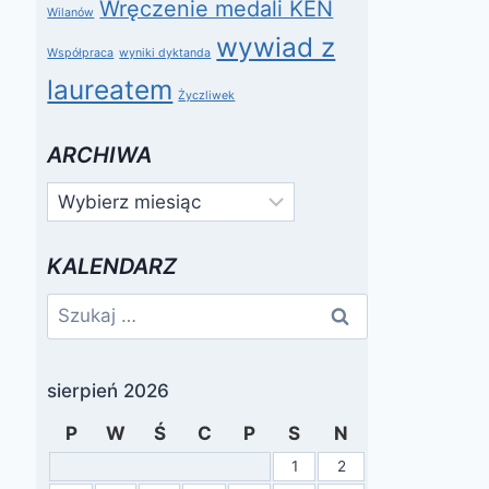
Wręczenie medali KEN
Wilanów
wywiad z
Współpraca
wyniki dyktanda
laureatem
Życzliwek
ARCHIWA
Archiwa
KALENDARZ
Szukaj:
sierpień 2026
P
W
Ś
C
P
S
N
1
2