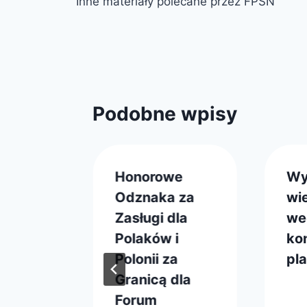
Inne materiały polecane przez FPSN
wpisu
Podobne wpisy
ie
Honorowe
Wy
KEN –
Odznaka za
wi
na
Zasługi dla
we
wicz
Polaków i
ko
Polonii za
pl
 2022
Granicą dla
Prze
6 ma
Forum
web