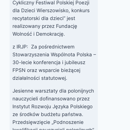
Cykliczny Festiwal Polskiej Poezji
dla Dzieci Wierszowisko, konkurs
recytatorski dla dzieci” jest
realizowany przez Fundację
Wolność i Demokrację.
z IRJP: Za pośrednictwem
Stowarzyszenia Wspólnota Polska –
30-lecie konferencja i jubileusz
FPSN oraz wsparcie bieżącej
działalności statutowej.
Jesienne warsztaty dla polonijnych
nauczycieli dofinansowano przez
Instytut Rozwoju Języka Polskiego
ze środków budżetu państwa.
Przedsięwzięcie „Podnoszenie
kwalifikacji nauczycieli polonijnych”,