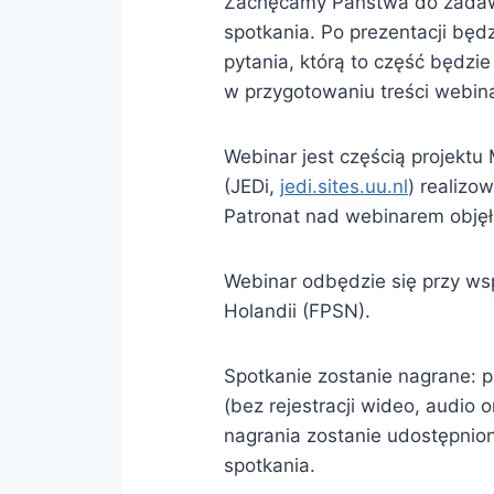
Zachęcamy Państwa do zadawa
spotkania. Po prezentacji bę
pytania, którą to część będz
w przygotowaniu treści webin
Webinar jest częścią projektu M
(JEDi,
jedi.sites.uu.nl
) realizo
Patronat nad webinarem objęł
Webinar odbędzie się przy ws
Holandii (FPSN).
Spotkanie zostanie nagrane: p
(bez rejestracji wideo, audio 
nagrania zostanie udostępnio
spotkania.