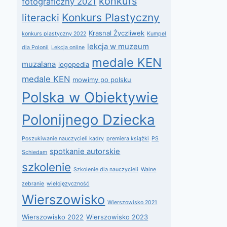
konkurs
fotograficzny 2021
Konkurs Plastyczny
literacki
Krasnal Życzliwek
konkurs plastyczny 2022
Kumpel
lekcja w muzeum
dla Polonii
Lekcja online
medale KEN
muzalana
logopedia
medale KEN
mowimy po polsku
Polska w Obiektywie
Polonijnego Dziecka
Poszukiwanie nauczycieli kadry
premiera książki
PS
spotkanie autorskie
Schiedam
szkolenie
Szkolenie dla nauczycieli
Walne
zebranie
wielojęzyczność
Wierszowisko
Wierszowisko 2021
Wierszowisko 2022
Wierszowisko 2023