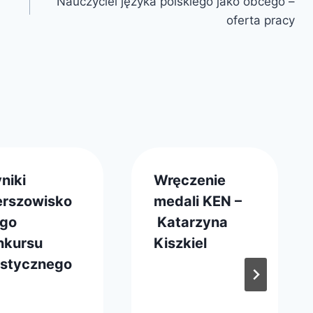
Nauczyciel języka polskiego jako obcego –
oferta pracy
niki
Wręczenie
erszowisko
medali KEN –
go
Katarzyna
nkursu
Kiszkiel
astycznego
Przez
16 listopada 2022
webmaster
z
rca 2016
zarząd
master