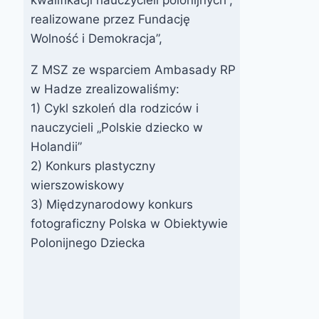
realizowane przez Fundację
Wolność i Demokracja”,
Z MSZ ze wsparciem Ambasady RP
w Hadze zrealizowaliśmy:
1) Cykl szkoleń dla rodziców i
nauczycieli „Polskie dziecko w
Holandii”
2) Konkurs plastyczny
Jury
Zaproszenie
wierszowiskowy
wakacyjnego
na Dzień
3) Międzynarodowy konkurs
fotograficzny Polska w Obiektywie
konkursu
Edukacji
Polonijnego Dziecka
fotograficzneg
Narodowej
o 2017
2023
Przez
15 lipca 2017
Przez
20 września 2023
webmaster
webmaster