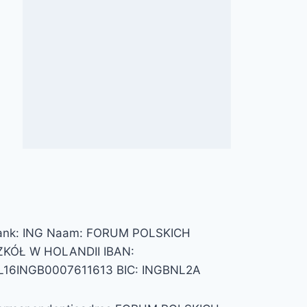
zarząd
zarząd
ank: ING Naam: FORUM POLSKICH
ZKÓŁ W HOLANDII IBAN:
L16INGB0007611613 BIC: INGBNL2A