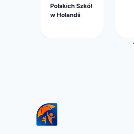
zarz
Polskich Szkół
w Holandii
Przez
7 października 2023
webmaster
zarząd