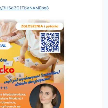
.gle/3H6d3G1TbVNAMEpe8