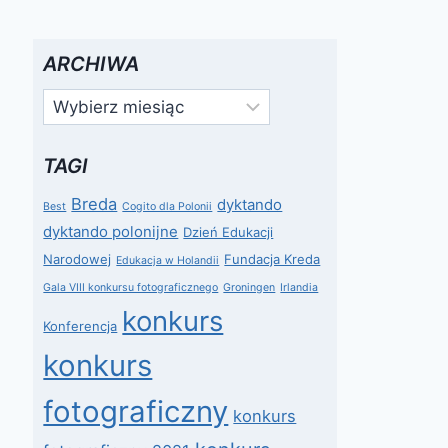
ARCHIWA
Archiwa
TAGI
Breda
dyktando
Best
Cogito dla Polonii
dyktando polonijne
Dzień Edukacji
Narodowej
Fundacja Kreda
Edukacja w Holandii
Gala VIII konkursu fotograficznego
Groningen
Irlandia
konkurs
Konferencja
konkurs
fotograficzny
konkurs