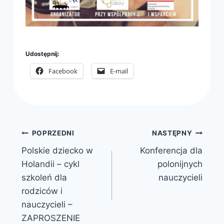
Udostępnij:
Facebook
E-mail
Nawigacja
POPRZEDNI
NASTĘPNY
Polskie dziecko w
Konferencja dla
wpisu
Holandii – cykl
polonijnych
szkoleń dla
nauczycieli
rodziców i
nauczycieli –
ZAPROSZENIE