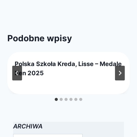
Podobne wpisy
Polska Szkoła Kreda, Lisse – Medale
Ken 2025
Przez
2 października 2025
webmaster
zarząd
ARCHIWA