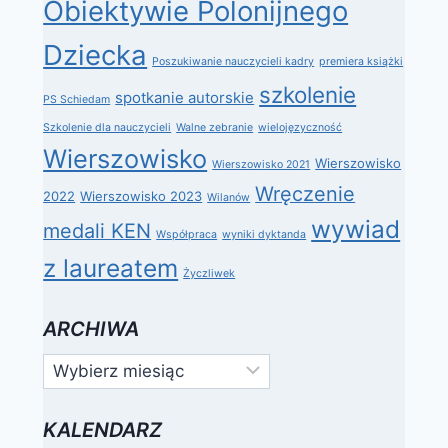
Obiektywie Polonijnego
Dziecka
Poszukiwanie nauczycieli kadry
premiera książki
szkolenie
spotkanie autorskie
PS Schiedam
Szkolenie dla nauczycieli
Walne zebranie
wielojęzyczność
Wierszowisko
Wierszowisko
Wierszowisko 2021
Wręczenie
2022
Wierszowisko 2023
Wilanów
wywiad
medali KEN
Współpraca
wyniki dyktanda
z laureatem
Życzliwek
ARCHIWA
Archiwa
KALENDARZ