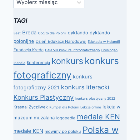
Archiwa
TAGI
Breda
dyktando
dyktando
Best
Cogito dla Polonii
polonijne
Dzień Edukacji Narodowej
Edukacja w Holandii
Fundacja Kreda
Gala VIII konkursu fotograficznego
Groningen
konkurs
konkurs
Konferencja
Irlandia
fotograficzny
konkurs
konkurs literacki
fotograficzny 2021
Konkurs Plastyczny
konkurs plastyczny 2022
lekcja w
Krasnal Życzliwek
Kumpel dla Polonii
Lekcja online
medale KEN
muzeum muzalana
logopedia
Polska w
medale KEN
mowimy po polsku