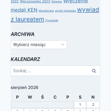
Wręczenie
2022
Wierszowisko 2023
Wilanów
wywiad
medali KEN
Współpraca
wyniki dyktanda
z laureatem
Życzliwek
ARCHIWA
Archiwa
KALENDARZ
Szukaj:
sierpień 2026
P
W
Ś
C
P
S
N
1
2