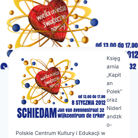
Księg
arnia
„Kapit
an
Polek”
oraz
Niderl
andzk
o-
Polskie Centrum Kultury i Edukacji w