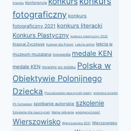
konkurs
konkurs
Konferencja
Irlandia
fotograficzny
konkurs
konkurs literacki
fotograficzny 2021
Konkurs Plastyczny
konkurs plastyczny 2022
lekcja w
Krasnal Życzliwek
Kumpel dla Polonii
Lekcja online
medale KEN
muzeum muzalana
logopedia
Polska w
medale KEN
mowimy po polsku
Obiektywie Polonijnego
Dziecka
Poszukiwanie nauczycieli kadry
premiera książki
szkolenie
spotkanie autorskie
PS Schiedam
Szkolenie dla nauczycieli
Walne zebranie
wielojęzyczność
Wierszowisko
Wierszowisko
Wierszowisko 2021