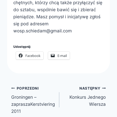
chętnych, którzy chcą także przyłączyć się
do sztabu, wspólnie bawić się i zbierać
pieniądze. Masz pomysł i inicjatywę zgłoś
się pod adresem
wosp.schiedam@gmail.com
Udostępnij:
Facebook
E-mail
Nawigacja
POPRZEDNI
NASTĘPNY
Groningen –
Konkurs Jednego
wpisu
zaprasza
Kerstviering
Wiersza
2011