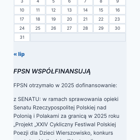
3
4
5
6
7
8
9
10
11
12
13
14
15
16
17
18
19
20
21
22
23
24
25
26
27
28
29
30
31
« lip
FPSN WSPÓŁFINANSUJĄ
FPSN otrzymało w 2025 dofinansowanie:
z SENATU: w ramach sprawowania opieki
Senatu Rzeczypospolitej Polskiej nad
Polonią i Polakami za granicą w 2025 roku
„Projekt „XXIV Cykliczny Festiwal Polskiej
Poezji dla Dzieci Wierszowisko, konkurs