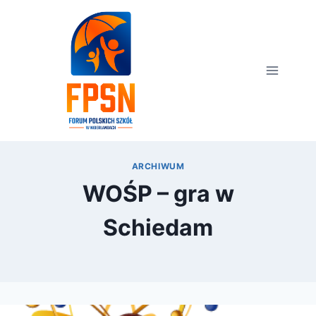
Przejdź
do
treści
ARCHIWUM
WOŚP – gra w
Schiedam
Przez
12 grudnia 2011
FPSN