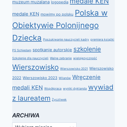
medale KEN
muzeum muzalana
logopedia
Polska w
medale KEN
mowimy po polsku
Obiektywie Polonijnego
Dziecka
Poszukiwanie nauczycieli kadry
premiera książki
szkolenie
spotkanie autorskie
PS Schiedam
Szkolenie dla nauczycieli
Walne zebranie
wielojęzyczność
Wierszowisko
Wierszowisko
Wierszowisko 2021
Wręczenie
2022
Wierszowisko 2023
Wilanów
wywiad
medali KEN
Współpraca
wyniki dyktanda
z laureatem
Życzliwek
ARCHIWA
Archiwa