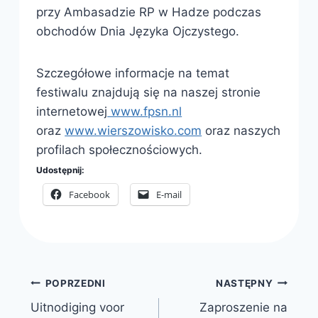
przy Ambasadzie RP w Hadze podczas
obchodów Dnia Języka Ojczystego.
Szczegółowe informacje na temat
festiwalu znajdują się na naszej stronie
internetowej
www.fpsn.nl
oraz
www.wierszowisko.com
oraz naszych
profilach społecznościowych.
Udostępnij:
Facebook
E-mail
Nawigacja
POPRZEDNI
NASTĘPNY
Uitnodiging voor
Zaproszenie na
wpisu