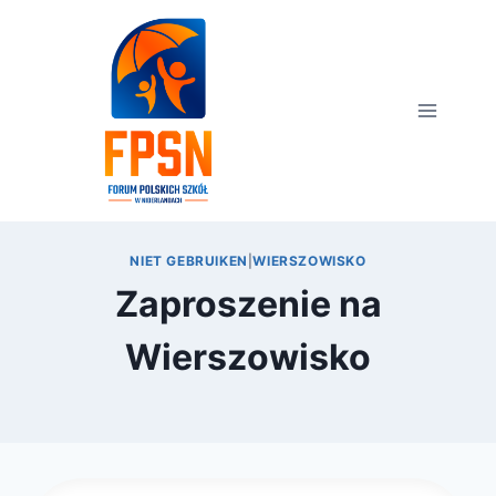
Przejdź
do
treści
NIET GEBRUIKEN
|
WIERSZOWISKO
Zaproszenie na
Wierszowisko
Przez
2 lutego 2017
webmaster
zarząd