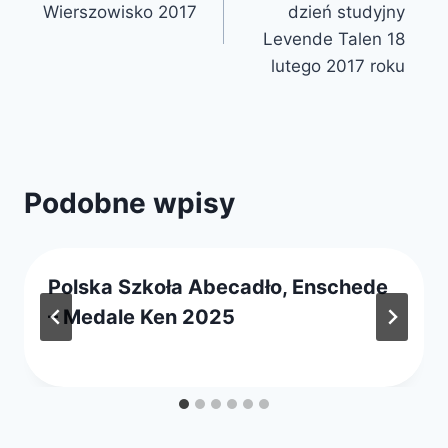
Wierszowisko 2017
dzień studyjny
Levende Talen 18
lutego 2017 roku
Podobne wpisy
Polska Szkoła Abecadło, Enschede
– Medale Ken 2025
Przez
2 października 2025
webmaster
zarząd