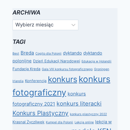
ARCHIWA
Archiwa
TAGI
Breda
dyktando
dyktando
Best
Cogito dla Polonii
polonijne
Dzień Edukacji Narodowej
Edukacja w Holandii
Fundacja Kreda
Gala VIII konkursu fotograficznego
Groningen
konkurs
konkurs
Konferencja
Irlandia
fotograficzny
konkurs
konkurs literacki
fotograficzny 2021
Konkurs Plastyczny
konkurs plastyczny 2022
lekcja w
Krasnal Życzliwek
Kumpel dla Polonii
Lekcja online