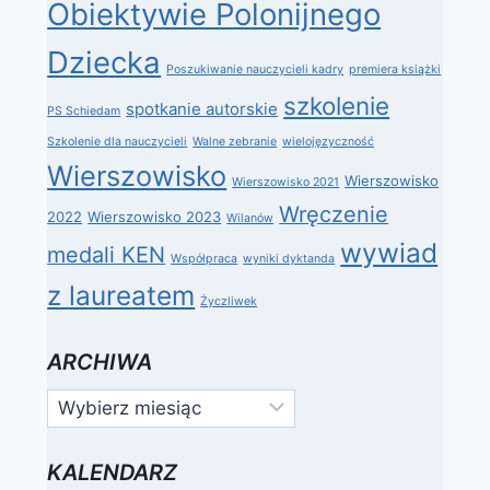
Obiektywie Polonijnego
Dziecka
Poszukiwanie nauczycieli kadry
premiera książki
szkolenie
spotkanie autorskie
PS Schiedam
Szkolenie dla nauczycieli
Walne zebranie
wielojęzyczność
Wierszowisko
Wierszowisko
Wierszowisko 2021
Wręczenie
2022
Wierszowisko 2023
Wilanów
wywiad
medali KEN
Współpraca
wyniki dyktanda
z laureatem
Życzliwek
ARCHIWA
Archiwa
KALENDARZ