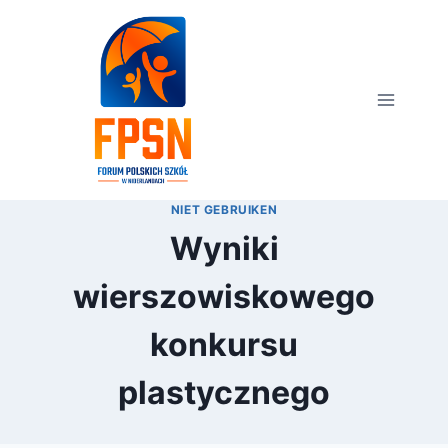
Przejdź
do
treści
NIET GEBRUIKEN
Wyniki
wierszowiskowego
konkursu
plastycznego
Przez
6 marca 2016