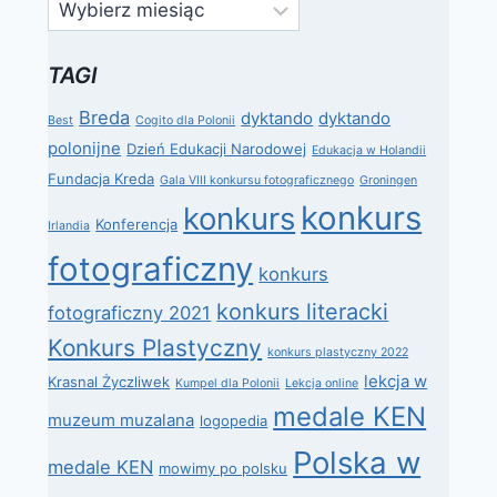
Archiwa
TAGI
Breda
dyktando
dyktando
Best
Cogito dla Polonii
polonijne
Dzień Edukacji Narodowej
Edukacja w Holandii
Fundacja Kreda
Gala VIII konkursu fotograficznego
Groningen
konkurs
konkurs
Konferencja
Irlandia
fotograficzny
konkurs
konkurs literacki
fotograficzny 2021
Konkurs Plastyczny
konkurs plastyczny 2022
lekcja w
Krasnal Życzliwek
Kumpel dla Polonii
Lekcja online
medale KEN
muzeum muzalana
logopedia
Polska w
medale KEN
mowimy po polsku