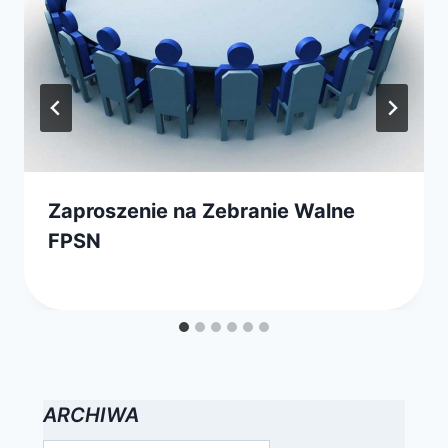
Zaproszenie na Zebranie Walne
FPSN
Przez
4 kwietnia 2016
webmaster
zarząd
ARCHIWA