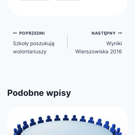
Nawigacja
POPRZEDNI
NASTĘPNY
Szkoły poszukują
Wyniki
wpisu
wolontariuszy
Wierszowiska 2016
Podobne wpisy