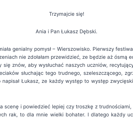
Trzymajcie się!
Ania i Pan Łukasz Dębski.
miała genialny pomysł – Wierszowisko. Pierwszy festi
zeniach nie zdołałam przewidzieć, ze będzie aż ósmą e
 się znów, aby wysłuchać naszych uczniów, recytujący
eciaków słuchając tego trudnego, szeleszczącego, zgr
 napisał Łukasz, ze każdy występ to występ zwycięski
 scenę i powiedzieć lepiej czy troszkę z trudnościami,
nych rak, to dla mnie wielki bohater. I dlatego każdy