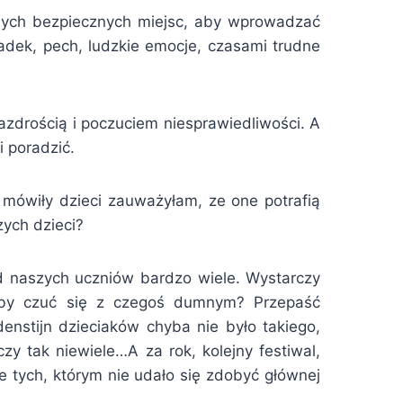
aznych bezpiecznych miejsc, aby wprowadzać
padek, pech, ludzkie emocje, czasami trudne
zazdrością i poczuciem niesprawiedliwości. A
 poradzić.
 mówiły dzieci zauważyłam, ze one potrafią
zych dzieci?
d naszych uczniów bardzo wiele. Wystarczy
żeby czuć się z czegoś dumnym? Przepaść
enstijn dzieciaków chyba nie było takiego,
y tak niewiele…A za rok, kolejny festiwal,
e tych, którym nie udało się zdobyć głównej