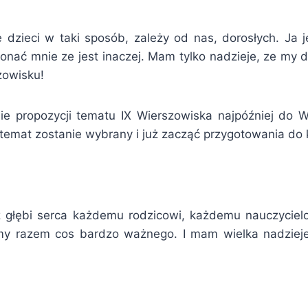
e dzieci w taki sposób, zależy od nas, dorosłych. J
ekonać mnie ze jest inaczej. Mam tylko nadzieje, ze my 
zowisku!
nie propozycji tematu IX Wierszowiska najpóźniej do 
temat zostanie wybrany i już zacząć przygotowania do 
c z głębi serca każdemu rodzicowi, każdemu nauczyci
my razem cos bardzo ważnego. I mam wielka nadziej