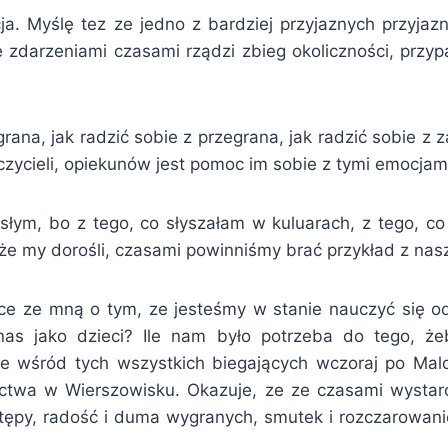
cja. Myślę tez ze jedno z bardziej przyjaznych przyj
 zdarzeniami czasami rządzi zbieg okoliczności, przy
grana, jak radzić sobie z przegrana, jak radzić sobie z 
ycieli, opiekunów jest pomoc im sobie z tymi emocjami
ym, bo z tego, co słyszałam w kuluarach, z tego, co
oże my dorośli, czasami powinniśmy brać przykład z nas
ące ze mną o tym, ze jesteśmy w stanie nauczyć się o
 nas jako dzieci? Ile nam było potrzeba do tego, 
e wśród tych wszystkich biegających wczoraj po Mald
twa w Wierszowisku. Okazuje, ze ze czasami wystarcz
tępy, radość i duma wygranych, smutek i rozczarowani