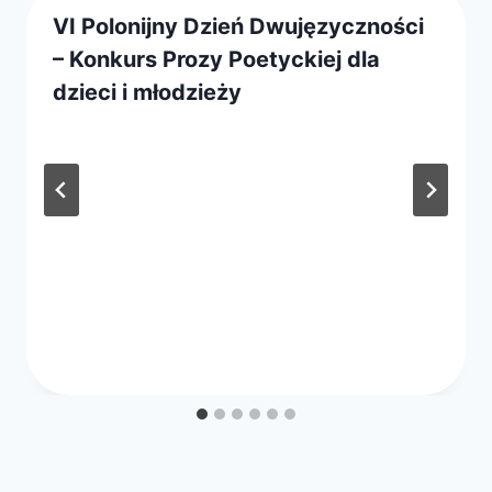
VI Polonijny Dzień Dwujęzyczności
– Konkurs Prozy Poetyckiej dla
dzieci i młodzieży
Przez
20 sierpnia 2020
webmaster
zarząd