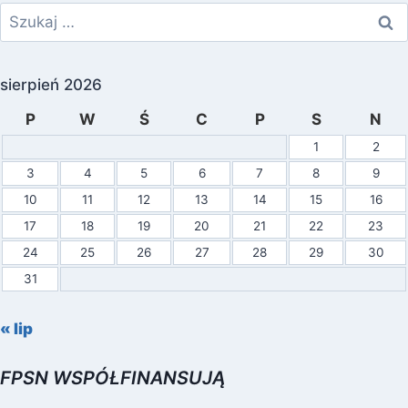
Szukaj:
sierpień 2026
P
W
Ś
C
P
S
N
1
2
3
4
5
6
7
8
9
10
11
12
13
14
15
16
17
18
19
20
21
22
23
24
25
26
27
28
29
30
31
« lip
FPSN WSPÓŁFINANSUJĄ