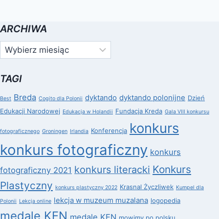
ARCHIWA
Archiwa
TAGI
Breda
dyktando
dyktando polonijne
Dzień
Best
Cogito dla Polonii
Edukacji Narodowej
Fundacja Kreda
Edukacja w Holandii
Gala VIII konkursu
konkurs
Konferencja
fotograficznego
Groningen
Irlandia
konkurs fotograficzny
konkurs
Konkurs
konkurs literacki
fotograficzny 2021
Plastyczny
Krasnal Życzliwek
konkurs plastyczny 2022
Kumpel dla
lekcja w muzeum muzalana
logopedia
Polonii
Lekcja online
medale KEN
medale KEN
mowimy po polsku