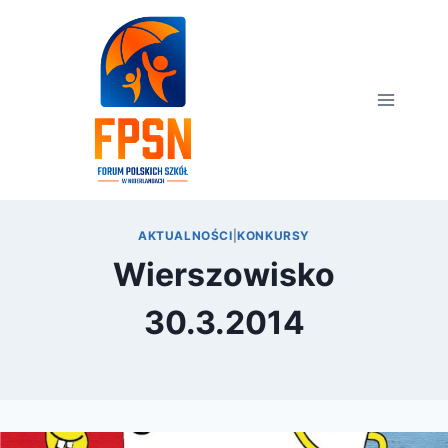
Przejdź
do
treści
AKTUALNOŚCI
|
KONKURSY
Wierszowisko
30.3.2014
Przez
4 grudnia 2013
webmaster
zarząd