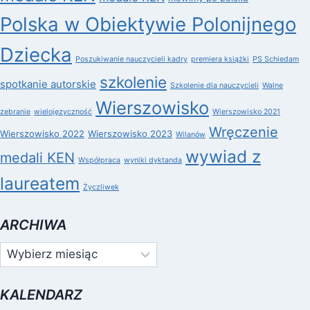
Polska w Obiektywie Polonijnego
Dziecka
Poszukiwanie nauczycieli kadry
premiera książki
PS Schiedam
szkolenie
spotkanie autorskie
Szkolenie dla nauczycieli
Walne
Wierszowisko
zebranie
wielojęzyczność
Wierszowisko 2021
Wręczenie
Wierszowisko 2022
Wierszowisko 2023
Wilanów
wywiad z
medali KEN
Współpraca
wyniki dyktanda
laureatem
Życzliwek
ARCHIWA
Archiwa
KALENDARZ