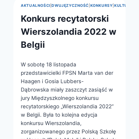
AKTUALNOŚCI
|
DWUJĘZYCZNOŚĆ
|
KONKURSY
|
KULTURA
|
R
Konkurs recytatorski
Wierszolandia 2022 w
Belgii
Przez
22 listopada 2022
W sobotę 18 listopada
webmaster
zarząd
przedstawicielki FPSN Marta van der
Haagen i Gosia Lubbers-
Dąbrowska miały zaszczyt zasiąść w
jury Międzyszkolnego konkursu
recytatorskiego „Wierszolandia 2022”
w Belgii. Była to kolejna edycja
konkursu Wierszolandia,
zorganizowanego przez Polską Szkołę