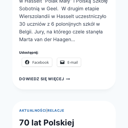
w Hasselt “Polak Mały” i Polską Szkołę
Sobotnią w Geel. W drugim etapie
Wierszolandii w Hasselt uczestniczyło
30 uczniów z 6 polonijnych szkół w
Belgii. Jury, na którego czele stanęła
Marta van der Haagen…
Udostępnij:
Facebook
E-mail
KONKURS
DOWIEDZ SIĘ WIĘCEJ
RECYTATORSKI
WIERSZOLANDIA
2022
W
BELGII
AKTUALNOŚCI
|
RELACJE
70 lat Polskiej