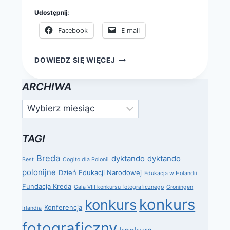
Udostępnij:
Facebook
E-mail
70
DOWIEDZ SIĘ WIĘCEJ
LAT
POLSKIEJ
ARCHIWA
MACIERZY
SZKOLNEJ
Archiwa
W
BELGII
TAGI
Breda
dyktando
dyktando
Best
Cogito dla Polonii
polonijne
Dzień Edukacji Narodowej
Edukacja w Holandii
Fundacja Kreda
Gala VIII konkursu fotograficznego
Groningen
konkurs
konkurs
Konferencja
Irlandia
fotograficzny