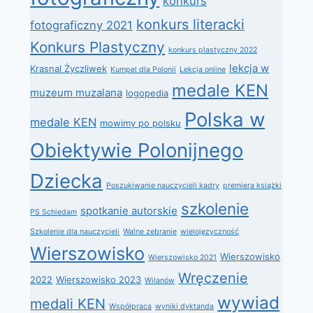
konkurs
konkurs literacki
fotograficzny 2021
Konkurs Plastyczny
konkurs plastyczny 2022
lekcja w
Krasnal Życzliwek
Kumpel dla Polonii
Lekcja online
medale KEN
muzeum muzalana
logopedia
Polska w
medale KEN
mowimy po polsku
Obiektywie Polonijnego
Dziecka
Poszukiwanie nauczycieli kadry
premiera książki
szkolenie
spotkanie autorskie
PS Schiedam
Szkolenie dla nauczycieli
Walne zebranie
wielojęzyczność
Wierszowisko
Wierszowisko
Wierszowisko 2021
Wręczenie
2022
Wierszowisko 2023
Wilanów
wywiad
medali KEN
Współpraca
wyniki dyktanda