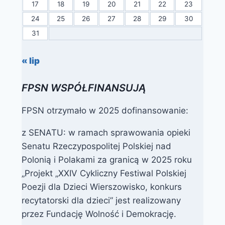
17
18
19
20
21
22
23
24
25
26
27
28
29
30
31
« lip
FPSN WSPÓŁFINANSUJĄ
FPSN otrzymało w 2025 dofinansowanie:
z SENATU: w ramach sprawowania opieki
Senatu Rzeczypospolitej Polskiej nad
Polonią i Polakami za granicą w 2025 roku
„Projekt „XXIV Cykliczny Festiwal Polskiej
Poezji dla Dzieci Wierszowisko, konkurs
recytatorski dla dzieci” jest realizowany
przez Fundację Wolność i Demokrację.