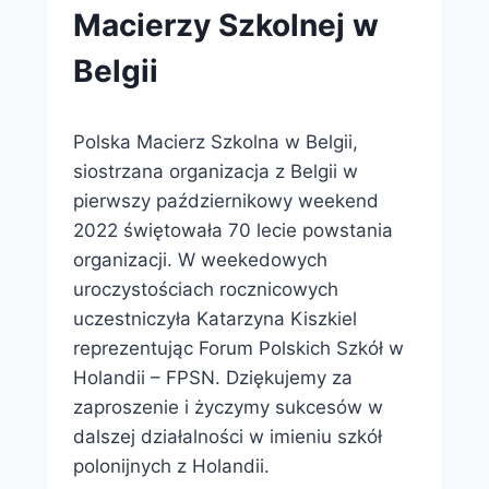
Macierzy Szkolnej w
Belgii
Przez
7 października 2022
Polska Macierz Szkolna w Belgii,
webmaster
zarząd
siostrzana organizacja z Belgii w
pierwszy październikowy weekend
2022 świętowała 70 lecie powstania
organizacji. W weekedowych
uroczystościach rocznicowych
uczestniczyła Katarzyna Kiszkiel
reprezentując Forum Polskich Szkół w
Holandii – FPSN. Dziękujemy za
zaproszenie i życzymy sukcesów w
dalszej działalności w imieniu szkół
polonijnych z Holandii.