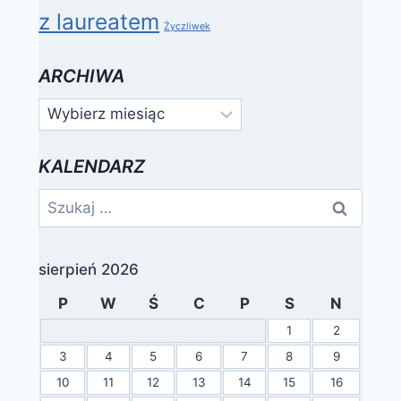
z laureatem
Życzliwek
ARCHIWA
Archiwa
KALENDARZ
Szukaj:
sierpień 2026
P
W
Ś
C
P
S
N
1
2
3
4
5
6
7
8
9
10
11
12
13
14
15
16