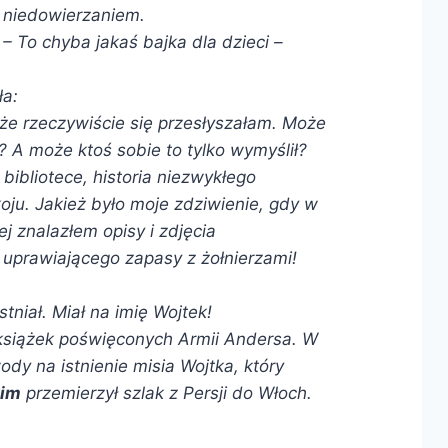
niedowierzaniem.
– To chyba jakaś bajka dla dzieci –
ła:
oże rzeczywiście się przesłyszałam. Może
s? A może ktoś sobie to tylko wymyślił?
ibliotece, historia niezwykłego
ju. Jakież było moje zdziwienie, gdy w
j znalazłem opisy i zdjęcia
 uprawiającego zapasy z żołnierzami!
stniał. Miał na imię Wojtek!
książek poświęconych Armii Andersa. W
dy na istnienie misia Wojtka, który
kim
przemierzył szlak z Persji do Włoch.