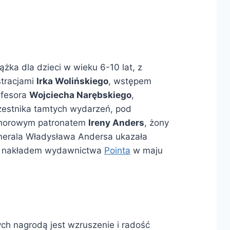
ążka dla dzieci w wieku 6-10 lat, z
stracjami
Irka Wolińskiego
, wstępem
ofesora
Wojciecha Narębskiego
,
zestnika tamtych wydarzeń, pod
norowym patronatem
Ireny Anders
, żony
nerala Władysława Andersa ukazała
ę nakładem wydawnictwa
Pointa
w maju
ch nagrodą jest wzruszenie i radość