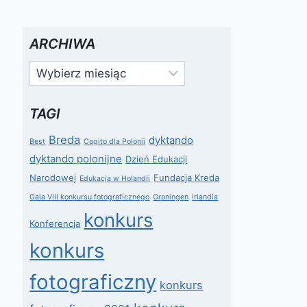
ARCHIWA
Archiwa
TAGI
Breda
dyktando
Best
Cogito dla Polonii
dyktando polonijne
Dzień Edukacji
Narodowej
Fundacja Kreda
Edukacja w Holandii
Gala VIII konkursu fotograficznego
Groningen
Irlandia
konkurs
Konferencja
konkurs
fotograficzny
konkurs