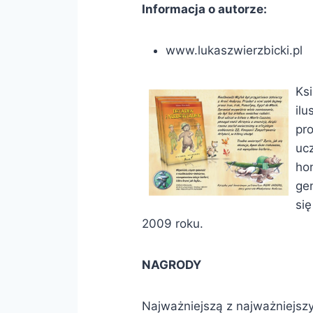
Informacja o autorze:
www.lukaszwierzbicki.pl
Ksi
ilu
pr
uc
ho
ge
si
2009 roku.
NAGRODY
Najważniejszą z najważniejszy