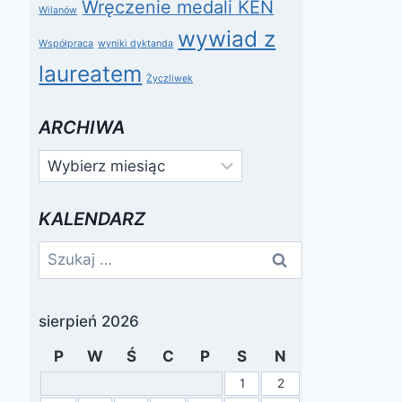
Wręczenie medali KEN
Wilanów
wywiad z
Współpraca
wyniki dyktanda
laureatem
Życzliwek
ARCHIWA
Archiwa
KALENDARZ
Szukaj:
sierpień 2026
P
W
Ś
C
P
S
N
1
2