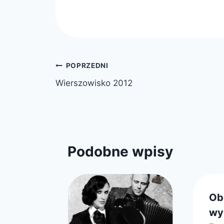
Nawigacja
POPRZEDNI
Wierszowisko 2012
wpisu
Podobne wpisy
ijny
Ob
wy