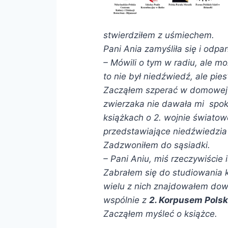
stwierdziłem z uśmiechem.
Pani Ania zamyśliła się i odpar
– Mówili o tym w radiu, ale m
to nie był niedźwiedź, ale pie
Zacząłem szperać w domowej b
zwierzaka nie dawała mi spoko
książkach o 2. wojnie światowe
przedstawiające niedźwiedzia
Zadzwoniłem do sąsiadki.
– Pani Aniu, miś rzeczywiście i
Zabrałem się do studiowania 
wielu z nich znajdowałem dowo
wspólnie z
2. Korpusem Pols
Zacząłem myśleć o książce.