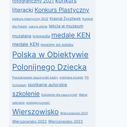
konkurs
fotograficzny 2021
Konkurs Plastyczny
literacki
Krasnal Życzliwek
konkurs plastyczny 2022
Kumpel
lekcja w muzeum
dla Polonii
Lekcja online
medale KEN
muzalana
logopedia
medale KEN
mowimy po polsku
Polska w Obiektywie
Polonijnego Dziecka
Poszukiwanie nauczycieli kadry
premiera książki
PS
spotkanie autorskie
Schiedam
szkolenie
Szkolenie dla nauczycieli
Walne
zebranie
wielojęzyczność
Wierszowisko
Wierszowisko 2021
Wierszowisko 2022
Wierszowisko 2023