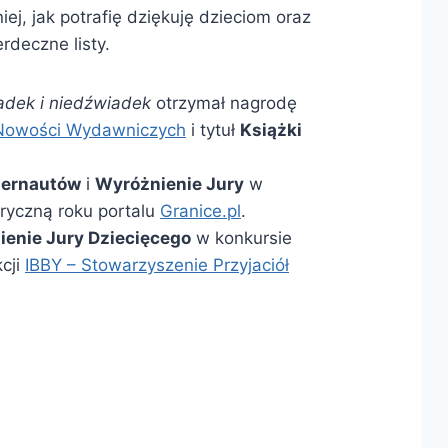
ej, jak potrafię dziękuję dzieciom oraz
rdeczne listy.
adek i niedźwiadek
otrzymał nagrodę
 Nowości Wydawniczych
i tytuł
Książki
ternautów
i
Wyróżnienie Jury
w
oryczną roku portalu
Granice.pl
.
ienie Jury Dziecięcego
w konkursie
cji
IBBY – Stowarzyszenie Przyjaciół