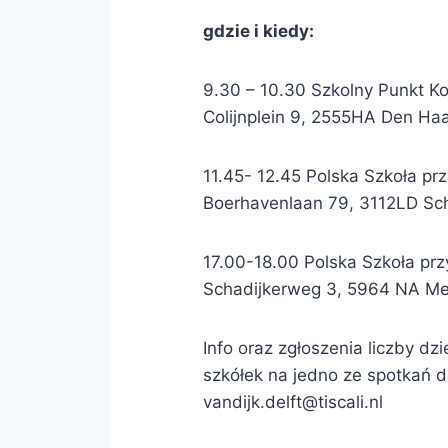
gdzie i kiedy:
9.30 – 10.30 Szkolny Punkt K
Colijnplein 9, 2555HA Den Ha
11.45- 12.45 Polska Szkoła p
Boerhavenlaan 79, 3112LD S
17.00-18.00 Polska Szkoła przy
Schadijkerweg 3, 5964 NA Me
Info oraz zgłoszenia liczby dzi
szkółek na jedno ze spotkań d
vandijk.delft@tiscali.nl