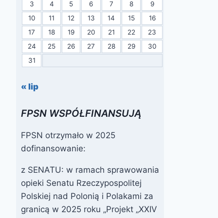
3
4
5
6
7
8
9
10
11
12
13
14
15
16
17
18
19
20
21
22
23
24
25
26
27
28
29
30
31
« lip
FPSN WSPÓŁFINANSUJĄ
FPSN otrzymało w 2025
dofinansowanie:
z SENATU: w ramach sprawowania
opieki Senatu Rzeczypospolitej
Polskiej nad Polonią i Polakami za
granicą w 2025 roku „Projekt „XXIV