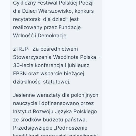
Cykliczny Festiwal Polskiej Poezji
dla Dzieci Wierszowisko, konkurs
recytatorski dla dzieci” jest
realizowany przez Fundację
Wolność i Demokrację.
z IRJP: Za pośrednictwem
Stowarzyszenia Wspólnota Polska –
30-lecie konferencja i jubileusz
FPSN oraz wsparcie bieżącej
działalności statutowej.
Jesienne warsztaty dla polonijnych
nauczycieli dofinansowano przez
Instytut Rozwoju Języka Polskiego
ze środków budżetu państwa.
Przedsięwzięcie „Podnoszenie
kwalifikacji nauczycieli polonijnych”,