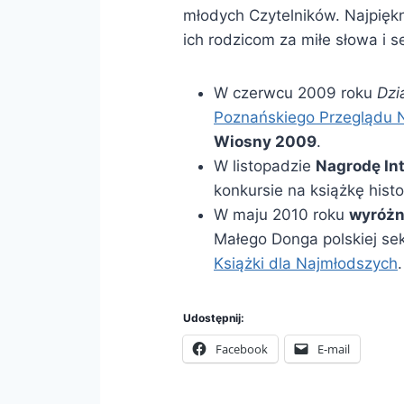
młodych Czytelników. Najpiękni
ich rodzicom za miłe słowa i se
W czerwcu 2009 roku
Dzi
Poznańskiego Przeglądu
Wiosny 2009
.
W listopadzie
Nagrodę In
konkursie na książkę hist
W maju 2010 roku
wyróżn
Małego Donga polskiej sek
Książki dla Najmłodszych
.
Udostępnij:
Facebook
E-mail