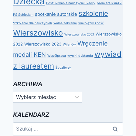
Dziecka
Poszukiwanie nauczycieli kadry
premiera książki
szkolenie
spotkanie autorskie
PS Schiedam
Szkolenie dla nauczycieli
Walne zebranie
wielojęzyczność
Wierszowisko
Wierszowisko
Wierszowisko 2021
Wręczenie
2022
Wierszowisko 2023
Wilanów
wywiad
medali KEN
Współpraca
wyniki dyktanda
z laureatem
Życzliwek
ARCHIWA
Archiwa
KALENDARZ
Szukaj: