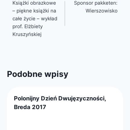
Książki obrazkowe
Sponsor pakketen:
wpisu
– piękne książki na
Wierszowisko
całe życie – wykład
prof. Elżbiety
Kruszyńskiej
Podobne wpisy
Polonijny Dzień Dwujęzyczności,
Breda 2017
Przez
25 września 2017
webmaster