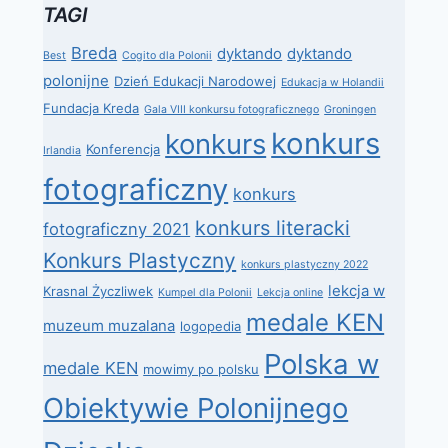
TAGI
Breda
dyktando
dyktando
Best
Cogito dla Polonii
polonijne
Dzień Edukacji Narodowej
Edukacja w Holandii
Fundacja Kreda
Gala VIII konkursu fotograficznego
Groningen
konkurs
konkurs
Konferencja
Irlandia
fotograficzny
konkurs
konkurs literacki
fotograficzny 2021
Konkurs Plastyczny
konkurs plastyczny 2022
lekcja w
Krasnal Życzliwek
Kumpel dla Polonii
Lekcja online
medale KEN
muzeum muzalana
logopedia
Polska w
medale KEN
mowimy po polsku
Obiektywie Polonijnego