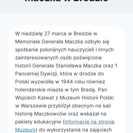
Przez
31 marca 2022
webmaster
zarząd
W niedzielę 27 marca w Bredzie w
Memoriale Generała Maczka odbyło się
spotkanie polonijnych nauczycieli i innych
zainteresowanych osób poświęcone
historii Generała Stanisława Maczka oraz 1
Pancernej Dywizji, która w drodze do
Polski wyzwoliła w 1944 roku również
holenderskie miasta w tym Bredę. Pan
Wojciech Kalwat z Muzeum Historii Polski
w Warszawie przybliżył obecnym na sali
historię Maczkowców oraz wskazał na
pakiety edukacyjne (
informacje na stronie
Muzeum
) do wykorzystania na zajęciach