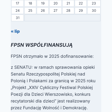
17
18
19
20
21
22
23
24
25
26
27
28
29
30
31
« lip
FPSN WSPÓŁFINANSUJĄ
FPSN otrzymało w 2025 dofinansowanie:
z SENATU: w ramach sprawowania opieki
Senatu Rzeczypospolitej Polskiej nad
Polonią i Polakami za granicą w 2025 roku
„Projekt „XXIV Cykliczny Festiwal Polskiej
Poezji dla Dzieci Wierszowisko, konkurs
recytatorski dla dzieci” jest realizowany
przez Fundację Wolność i Demokrację.