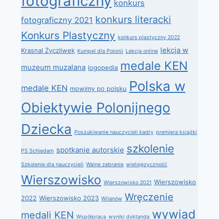
fotograficzny
konkurs
konkurs literacki
fotograficzny 2021
Konkurs Plastyczny
konkurs plastyczny 2022
lekcja w
Krasnal Życzliwek
Kumpel dla Polonii
Lekcja online
medale KEN
muzeum muzalana
logopedia
Polska w
medale KEN
mowimy po polsku
Obiektywie Polonijnego
Dziecka
Poszukiwanie nauczycieli kadry
premiera książki
szkolenie
spotkanie autorskie
PS Schiedam
Szkolenie dla nauczycieli
Walne zebranie
wielojęzyczność
Wierszowisko
Wierszowisko
Wierszowisko 2021
Wręczenie
2022
Wierszowisko 2023
Wilanów
wywiad
medali KEN
Współpraca
wyniki dyktanda