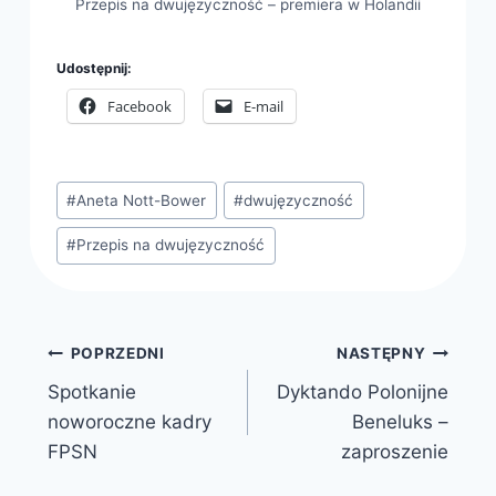
Przepis na dwujęzyczność – premiera w Holandii
Udostępnij:
Facebook
E-mail
Tagi
#
Aneta Nott-Bower
#
dwujęzyczność
wpisu:
#
Przepis na dwujęzyczność
Nawigacja
POPRZEDNI
NASTĘPNY
Spotkanie
Dyktando Polonijne
wpisu
noworoczne kadry
Beneluks –
FPSN
zaproszenie