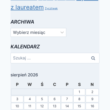
z laureatem
Życzliwek
ARCHIWA
Archiwa
KALENDARZ
Szukaj:
sierpień 2026
P
W
Ś
C
P
S
N
1
2
3
4
5
6
7
8
9
10
11
12
13
14
15
16