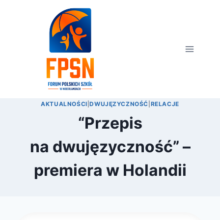
Przejdź
do
treści
AKTUALNOŚCI
|
DWUJĘZYCZNOŚĆ
|
RELACJE
“Przepis
na dwujęzyczność” –
premiera w Holandii
Przez
9 lutego 2023
webmaster
zarząd