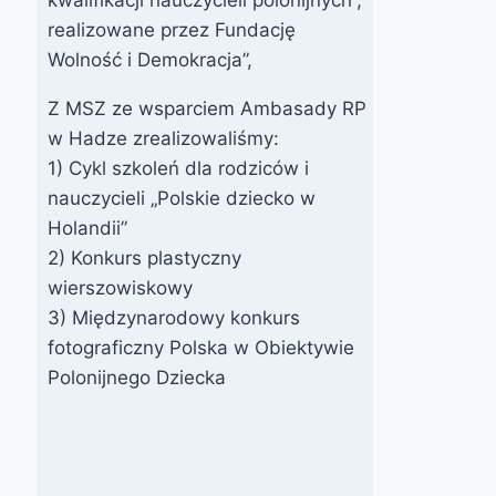
nauczycieli
realizowane przez Fundację
polonijnych pt.
Wolność i Demokracja”,
„Uczymy się
Z MSZ ze wsparciem Ambasady RP
śpiewając.
w Hadze zrealizowaliśmy:
Konkurs
Praktyczne
1) Cykl szkoleń dla rodziców i
metody
Przez
30 października 2013
nauczycieli „Polskie dziecko w
webmaster
odejścia od
Holandii”
zarząd
pruskiego
2) Konkurs plastyczny
wierszowiskowy
systemu
3) Międzynarodowy konkurs
uczenia języka
fotograficzny Polska w Obiektywie
polskiego”
Polonijnego Dziecka
Przez
2 grudnia 2025
webmaster
zarząd