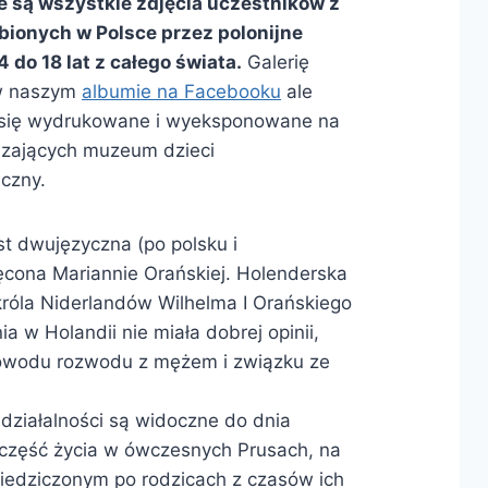
 są wszystkie zdjęcia uczestników z
obionych w Polsce przez polonijne
4 do 18 lat z całego świata.
Galerię
 w naszym
albumie na Facebooku
ale
ją się wydrukowane i wyeksponowane na
zających muzeum dzieci
iczny.
t dwujęzyczna (po polsku i
cona Mariannie Orańskiej. Holenderska
króla Niderlandów Wilhelma I Orańskiego
ia w Holandii nie miała dobrej opinii,
powodu rozwodu z mężem i związku ze
 działalności są widoczne do dnia
z część życia w ówczesnych Prusach, na
ziedziczonym po rodzicach z czasów ich