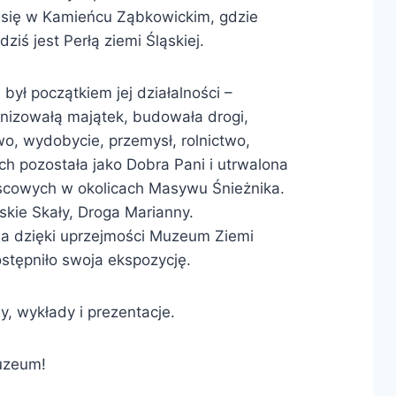
a się w Kamieńcu Ząbkowickim, gdzie
ziś jest Perłą ziemi Śląskiej.
był początkiem jej działalności –
nizowałą majątek, budowała drogi,
wo, wydobycie, przemysł, rolnictwo,
h pozostała jako Dobra Pani i utrwalona
scowych w okolicach Masywu Śnieżnika.
ńskie Skały, Droga Marianny.
a dzięki uprzejmości Muzeum Ziemi
ostępniło swoja ekspozycję.
y, wykłady i prezentacje.
uzeum!