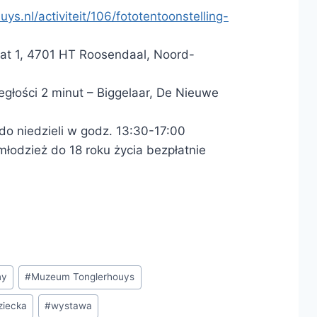
ys.nl/activiteit/106/fototentoonstelling-
aat 1, 4701 HT Roosendaal, Noord-
egłości 2 minut – Biggelaar, De Nieuwe
o niedzieli w godz. 13:30-17:00
 młodzież do 18 roku życia bezpłatnie
ny
#
Muzeum Tonglerhouys
ziecka
#
wystawa