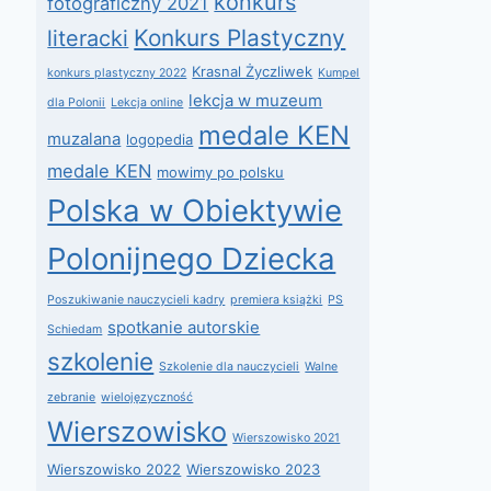
konkurs
fotograficzny 2021
Konkurs Plastyczny
literacki
Krasnal Życzliwek
konkurs plastyczny 2022
Kumpel
lekcja w muzeum
dla Polonii
Lekcja online
medale KEN
muzalana
logopedia
medale KEN
mowimy po polsku
Polska w Obiektywie
Polonijnego Dziecka
Poszukiwanie nauczycieli kadry
premiera książki
PS
spotkanie autorskie
Schiedam
szkolenie
Szkolenie dla nauczycieli
Walne
zebranie
wielojęzyczność
Wierszowisko
Wierszowisko 2021
Wierszowisko 2022
Wierszowisko 2023