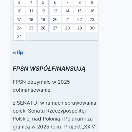
3
4
5
6
7
8
9
10
11
12
13
14
15
16
17
18
19
20
21
22
23
24
25
26
27
28
29
30
31
« lip
FPSN WSPÓŁFINANSUJĄ
FPSN otrzymało w 2025
dofinansowanie:
z SENATU: w ramach sprawowania
opieki Senatu Rzeczypospolitej
Polskiej nad Polonią i Polakami za
granicą w 2025 roku „Projekt „XXIV