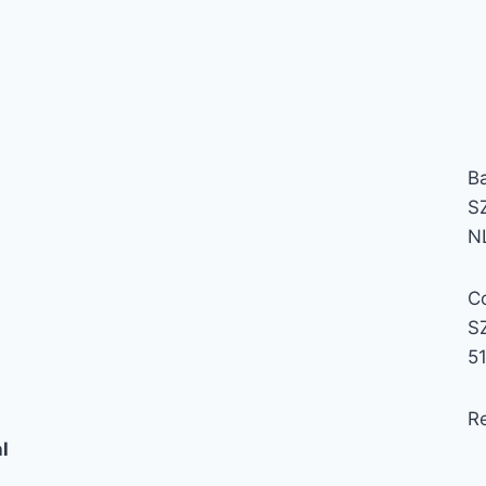
B
S
N
C
S
5
Re
l