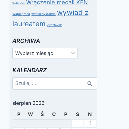
Wręczenie medali KEN
Wilanów
wywiad z
Współpraca
wyniki dyktanda
laureatem
Życzliwek
ARCHIWA
Archiwa
KALENDARZ
Szukaj:
sierpień 2026
P
W
Ś
C
P
S
N
1
2