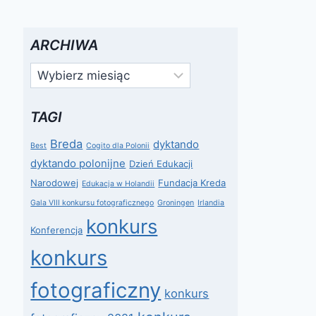
ARCHIWA
Archiwa
TAGI
Breda
dyktando
Best
Cogito dla Polonii
dyktando polonijne
Dzień Edukacji
Narodowej
Fundacja Kreda
Edukacja w Holandii
Gala VIII konkursu fotograficznego
Groningen
Irlandia
konkurs
Konferencja
konkurs
fotograficzny
konkurs