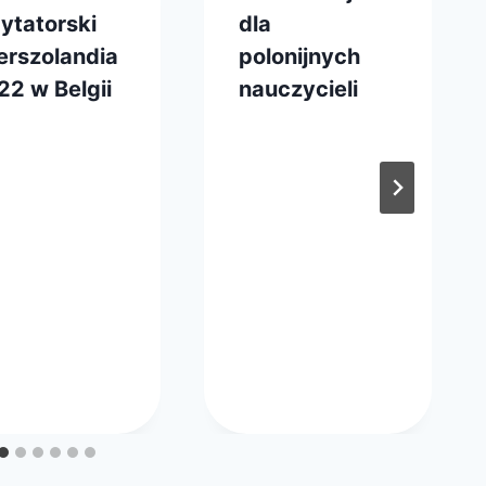
ytatorski
dla
erszolandia
polonijnych
22 w Belgii
nauczycieli
z
istopada 2022
Przez
29 listopada 2024
master
webmaster
ąd
zarząd