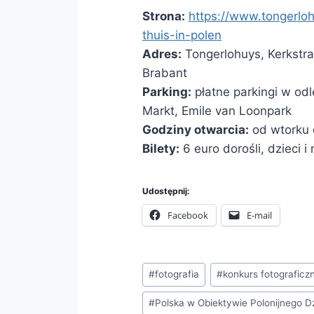
Strona:
https://www.tongerlohu
thuis-in-polen
Adres:
Tongerlohuys, Kerkstr
Brabant
Parking:
płatne parkingi w odl
Markt, Emile van Loonpark
Godziny otwarcia:
od wtorku d
Bilety:
6 euro dorośli, dzieci i
Udostępnij:
Facebook
E-mail
Tagi
#
fotografia
#
konkurs fotograficz
wpisu:
#
Polska w Obiektywie Polonijnego D