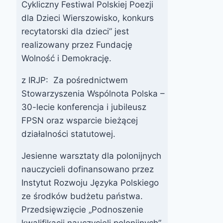
Cykliczny Festiwal Polskiej Poezji
dla Dzieci Wierszowisko, konkurs
recytatorski dla dzieci” jest
realizowany przez Fundację
Wolność i Demokrację.
z IRJP: Za pośrednictwem
Stowarzyszenia Wspólnota Polska –
30-lecie konferencja i jubileusz
FPSN oraz wsparcie bieżącej
działalności statutowej.
Jesienne warsztaty dla polonijnych
nauczycieli dofinansowano przez
Instytut Rozwoju Języka Polskiego
ze środków budżetu państwa.
Przedsięwzięcie „Podnoszenie
Warsztaty dla
kwalifikacji nauczycieli polonijnych”,