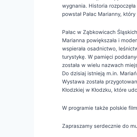
wygnania. Historia rozpoczęł
powstał Pałac Marianny, który d
Pałac w Ząbkowicach Śląskich 
Marianna powiększała i moder
wspierała osadnictwo, leśnict
turystykę. W pamięci poddanyc
została w wielu nazwach miej
Do dzisiaj istnieją m.in. Maria
Wystawa została przygotowan
Kłodzkiej w Kłodzku, które ud
W programie także polskie film
Zapraszamy serdecznie do m