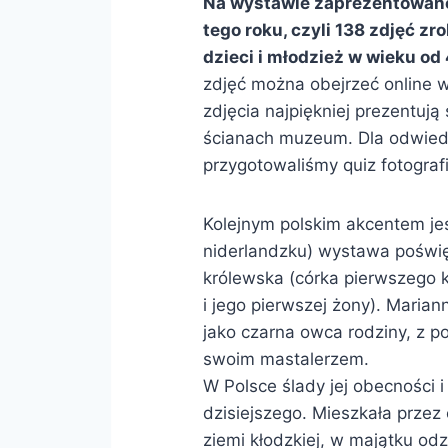
Na wystawie zaprezentowane
tego roku, czyli 138 zdjęć zr
dzieci i młodzież w wieku od 
zdjęć można obejrzeć online
zdjęcia najpiękniej prezentu
ścianach muzeum. Dla odwied
przygotowaliśmy quiz fotograf
Kolejnym polskim akcentem jes
niderlandzku) wystawa poświę
królewska (córka pierwszego 
i jego pierwszej żony). Mariann
jako czarna owca rodziny, z 
swoim mastalerzem.
W Polsce ślady jej obecności i
dzisiejszego. Mieszkała prze
ziemi kłodzkiej, w majątku od