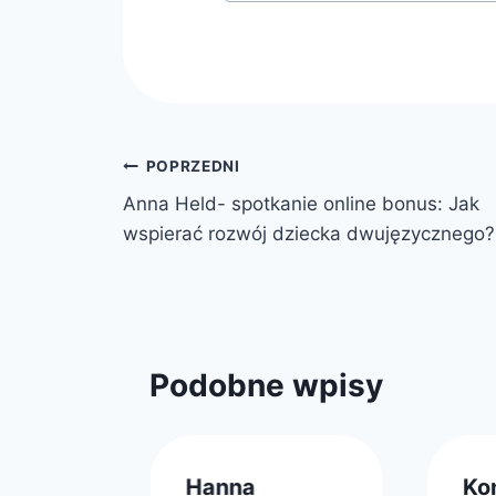
Nawigacja
POPRZEDNI
Anna Held- spotkanie online bonus: Jak
wpisu
wspierać rozwój dziecka dwujęzycznego?
Podobne wpisy
z
Hanna
Ko