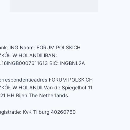
ank: ING Naam: FORUM POLSKICH
ZKÓŁ W HOLANDII IBAN:
L16INGB0007611613 BIC: INGBNL2A
orrespondentieadres FORUM POLSKICH
ZKÓŁ W HOLANDII Van de Spiegelhof 11
121 HH Rijen The Netherlands
gistratie: KvK Tilburg 40260760