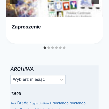
Zaproszenie
Przez
8 grudnia 2011
FPSN
ARCHIWA
Archiwa
TAGI
Breda
dyktando
dyktando
Best
Cogito dla Polonii