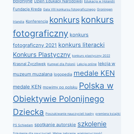
polonijne
Dzień Edukacji Narodowej
Edukacja w Holandii
Fundacja Kreda
Gala VIII konkursu fotograficznego
Groningen
konkurs
konkurs
Konferencja
Irlandia
fotograficzny
konkurs
konkurs literacki
fotograficzny 2021
Konkurs Plastyczny
konkurs plastyczny 2022
lekcja w
Krasnal Życzliwek
Kumpel dla Polonii
Lekcja online
medale KEN
muzeum muzalana
logopedia
Polska w
medale KEN
mowimy po polsku
Obiektywie Polonijnego
Dziecka
Poszukiwanie nauczycieli kadry
premiera książki
szkolenie
spotkanie autorskie
PS Schiedam
Szkolenie dla nauczycieli
Walne zebranie
wielojęzyczność