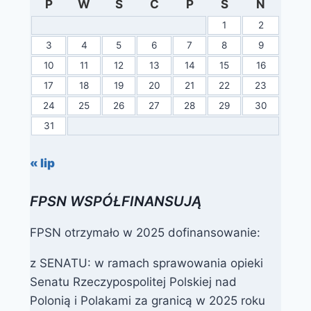
P
W
Ś
C
P
S
N
1
2
3
4
5
6
7
8
9
10
11
12
13
14
15
16
17
18
19
20
21
22
23
24
25
26
27
28
29
30
31
« lip
FPSN WSPÓŁFINANSUJĄ
FPSN otrzymało w 2025 dofinansowanie:
z SENATU: w ramach sprawowania opieki
Senatu Rzeczypospolitej Polskiej nad
Polonią i Polakami za granicą w 2025 roku