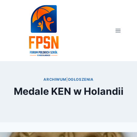
Przejdź
do
treści
ARCHIWUM
|
OGŁOSZENIA
Medale KEN w Holandii
Przez
24 września 2011
FPSN