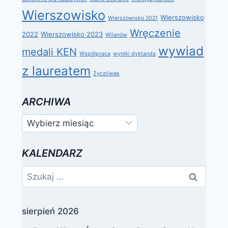
Wierszowisko
Wierszowisko
Wierszowisko 2021
Wręczenie
2022
Wierszowisko 2023
Wilanów
wywiad
medali KEN
Współpraca
wyniki dyktanda
z laureatem
Życzliwek
ARCHIWA
Archiwa
KALENDARZ
Szukaj:
sierpień 2026