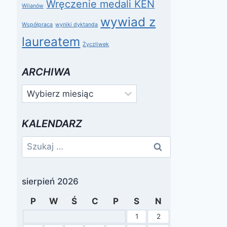
Wręczenie medali KEN
Wilanów
wywiad z
Współpraca
wyniki dyktanda
laureatem
Życzliwek
ARCHIWA
Archiwa
KALENDARZ
Szukaj:
sierpień 2026
P
W
Ś
C
P
S
N
1
2