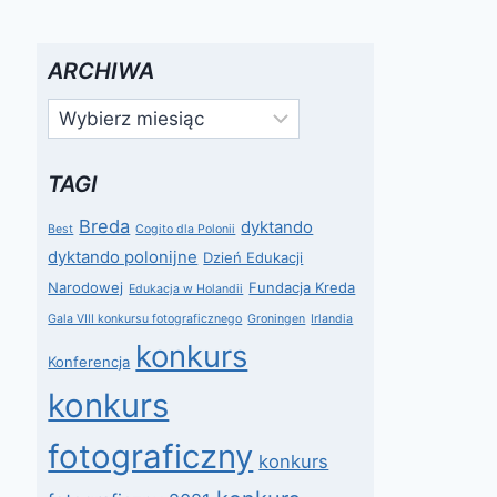
ARCHIWA
Archiwa
TAGI
Breda
dyktando
Best
Cogito dla Polonii
dyktando polonijne
Dzień Edukacji
Narodowej
Fundacja Kreda
Edukacja w Holandii
Gala VIII konkursu fotograficznego
Groningen
Irlandia
konkurs
Konferencja
konkurs
fotograficzny
konkurs