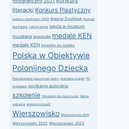
konkurs
fotograficzny 2021
Konkurs Plastyczny
literacki
Krasnal Życzliwek
konkurs plastyczny 2022
Kumpel
lekcja w muzeum
dla Polonii
Lekcja online
medale KEN
muzalana
logopedia
medale KEN
mowimy po polsku
Polska w Obiektywie
Polonijnego Dziecka
Poszukiwanie nauczycieli kadry
premiera książki
PS
spotkanie autorskie
Schiedam
szkolenie
Szkolenie dla nauczycieli
Walne
zebranie
wielojęzyczność
Wierszowisko
Wierszowisko 2021
Wierszowisko 2022
Wierszowisko 2023