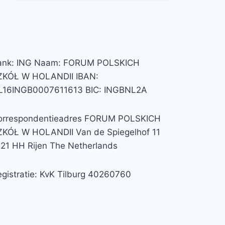
ank: ING Naam: FORUM POLSKICH
ZKÓŁ W HOLANDII IBAN:
L16INGB0007611613 BIC: INGBNL2A
orrespondentieadres FORUM POLSKICH
ZKÓŁ W HOLANDII Van de Spiegelhof 11
121 HH Rijen The Netherlands
gistratie: KvK Tilburg 40260760