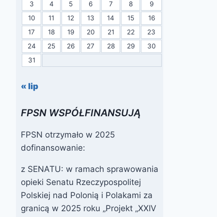
3
4
5
6
7
8
9
10
11
12
13
14
15
16
17
18
19
20
21
22
23
24
25
26
27
28
29
30
31
« lip
FPSN WSPÓŁFINANSUJĄ
FPSN otrzymało w 2025
dofinansowanie:
z SENATU: w ramach sprawowania
opieki Senatu Rzeczypospolitej
Polskiej nad Polonią i Polakami za
granicą w 2025 roku „Projekt „XXIV