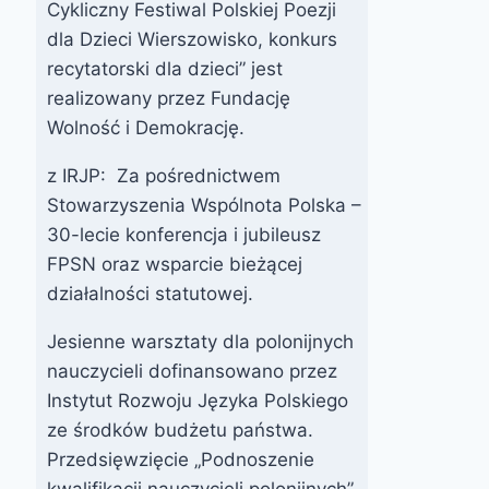
Cykliczny Festiwal Polskiej Poezji
dla Dzieci Wierszowisko, konkurs
recytatorski dla dzieci” jest
realizowany przez Fundację
Wolność i Demokrację.
z IRJP: Za pośrednictwem
Stowarzyszenia Wspólnota Polska –
30-lecie konferencja i jubileusz
FPSN oraz wsparcie bieżącej
działalności statutowej.
Jesienne warsztaty dla polonijnych
nauczycieli dofinansowano przez
Instytut Rozwoju Języka Polskiego
ze środków budżetu państwa.
Przedsięwzięcie „Podnoszenie
kwalifikacji nauczycieli polonijnych”,