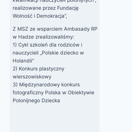
realizowane przez Fundację
Wolność i Demokracja”,
Z MSZ ze wsparciem Ambasady RP
AKCJA:
Szkolenie dla
w Hadze zrealizowaliśmy:
“Pokażmy
nauczycieli
1) Cykl szkoleń dla rodziców i
oblicze
polonijnych w
nauczycieli „Polskie dziecko w
Polaków”
Bredzie
Holandii”
2) Konkurs plastyczny
Przez
29 marca 2011
Przez
10 marca 2022
wierszowiskowy
FPSN
webmaster
zarząd
3) Międzynarodowy konkurs
fotograficzny Polska w Obiektywie
Polonijnego Dziecka