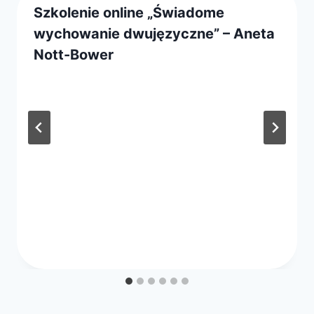
Szkolenie online „Świadome
wychowanie dwujęzyczne” – Aneta
Nott-Bower
Przez
9 września 2020
webmaster
zarząd