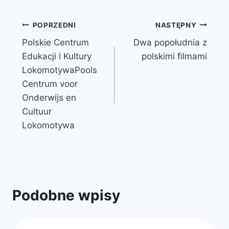
Nawigacja
POPRZEDNI
NASTĘPNY
Polskie Centrum
Dwa popołudnia z
wpisu
Edukacji i Kultury
polskimi filmami
Lokomotywa
Pools
Centrum voor
Onderwijs en
Cultuur
Lokomotywa
Podobne wpisy