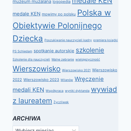
medale KEN
muzeum muzalana
logopedia
Polska w
medale KEN
mowimy po polsku
Obiektywie Polonijnego
Dziecka
Poszukiwanie nauczycieli kadry
premiera książki
szkolenie
spotkanie autorskie
PS Schiedam
Szkolenie dla nauczycieli
Walne zebranie
wielojęzyczność
Wierszowisko
Wierszowisko
Wierszowisko 2021
Wręczenie
2022
Wierszowisko 2023
Wilanów
wywiad
medali KEN
Współpraca
wyniki dyktanda
z laureatem
Życzliwek
ARCHIWA
Archiwa