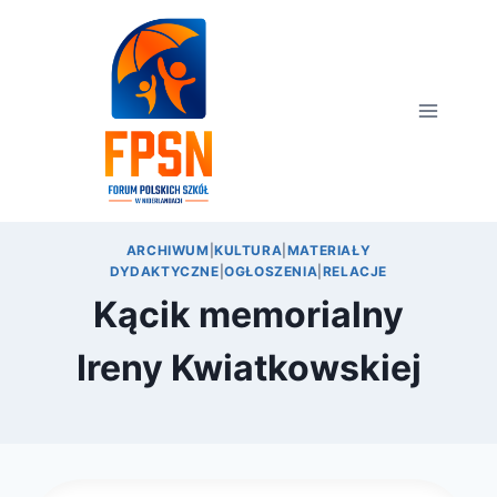
Przejdź
do
treści
ARCHIWUM
|
KULTURA
|
MATERIAŁY
DYDAKTYCZNE
|
OGŁOSZENIA
|
RELACJE
Kącik memorialny
Ireny Kwiatkowskiej
Przez
4 marca 2011
FPSN