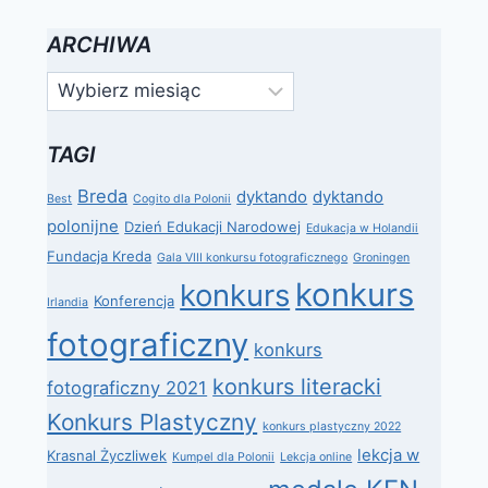
ARCHIWA
Archiwa
TAGI
Breda
dyktando
dyktando
Best
Cogito dla Polonii
polonijne
Dzień Edukacji Narodowej
Edukacja w Holandii
Fundacja Kreda
Gala VIII konkursu fotograficznego
Groningen
konkurs
konkurs
Konferencja
Irlandia
fotograficzny
konkurs
konkurs literacki
fotograficzny 2021
Konkurs Plastyczny
konkurs plastyczny 2022
lekcja w
Krasnal Życzliwek
Kumpel dla Polonii
Lekcja online