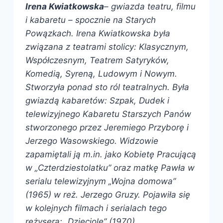
Irena Kwiatkowska
– gwiazda teatru, filmu
i kabaretu – spocznie na Starych
Powązkach. Irena Kwiatkowska była
związana z teatrami stolicy: Klasycznym,
Współczesnym, Teatrem Satyryków,
Komedią, Syreną, Ludowym i Nowym.
Stworzyła ponad sto ról teatralnych. Była
gwiazdą kabaretów: Szpak, Dudek i
telewizyjnego Kabaretu Starszych Panów
stworzonego przez Jeremiego Przyborę i
Jerzego Wasowskiego. Widzowie
zapamiętali ją m.in. jako Kobietę Pracującą
w „Czterdziestolatku” oraz matkę Pawła w
serialu telewizyjnym „Wojna domowa”
(1965) w reż. Jerzego Gruzy. Pojawiła się
w kolejnych filmach i serialach tego
reżysera: „Dzięciole” (1970),