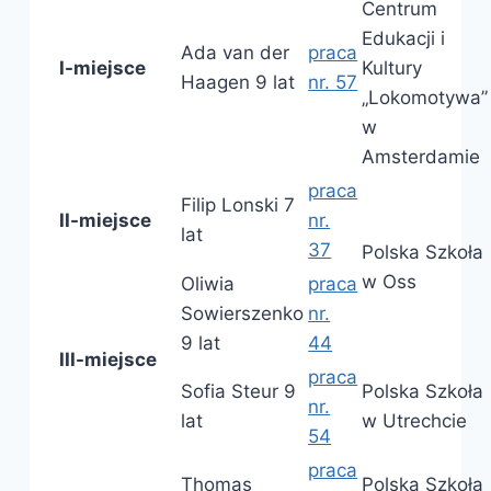
Centrum
Edukacji i
Ada van der
praca
I-miejsce
Kultury
Haagen 9 lat
nr. 57
„Lokomotywa”
w
Amsterdamie
praca
Filip Lonski 7
II-miejsce
nr.
lat
37
Polska Szkoła
w Oss
Oliwia
praca
Sowierszenko
nr.
9 lat
44
III-miejsce
praca
Sofia Steur 9
Polska Szkoła
nr.
lat
w Utrechcie
54
praca
Thomas
Polska Szkoła