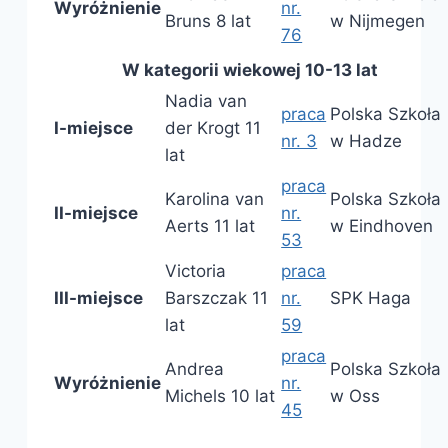
Wyróżnienie
nr.
Bruns 8 lat
w Nijmegen
76
W kategorii wiekowej 10-13 lat
Nadia van
praca
Polska Szkoła
I-miejsce
der Krogt 11
nr. 3
w Hadze
lat
praca
Karolina van
Polska Szkoła
II-miejsce
nr.
Aerts 11 lat
w Eindhoven
53
Victoria
praca
III-miejsce
Barszczak 11
nr.
SPK Haga
lat
59
praca
Andrea
Polska Szkoła
Wyróżnienie
nr.
Michels 10 lat
w Oss
45