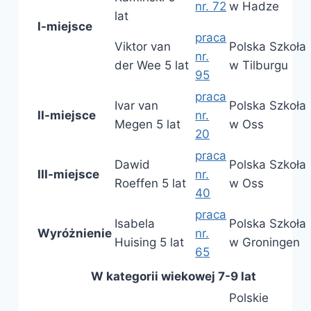
nr. 72
w Hadze
lat
I-miejsce
praca
Viktor van
Polska Szkoła
nr.
der Wee 5 lat
w Tilburgu
95
praca
Ivar van
Polska Szkoła
II-miejsce
nr.
Megen 5 lat
w Oss
20
praca
Dawid
Polska Szkoła
III-miejsce
nr.
Roeffen 5 lat
w Oss
40
praca
Isabela
Polska Szkoła
Wyróżnienie
nr.
Huising 5 lat
w Groningen
65
W kategorii wiekowej 7-9 lat
Polskie