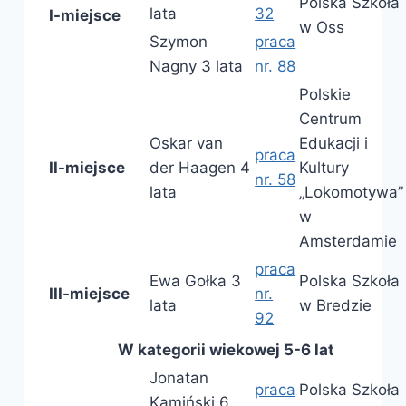
Polska Szkoła
lata
32
I-miejsce
w Oss
Szymon
praca
Nagny 3 lata
nr. 88
Polskie
Centrum
Oskar van
Edukacji i
praca
II-miejsce
der Haagen 4
Kultury
nr. 58
lata
„Lokomotywa”
w
Amsterdamie
praca
Ewa Gołka 3
Polska Szkoła
III-miejsce
nr.
lata
w Bredzie
92
W kategorii wiekowej 5-6 lat
Jonatan
praca
Polska Szkoła
Kamiński 6