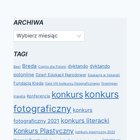
ARCHIWA
Archiwa
TAGI
Breda
dyktando
dyktando
Best
Cogito dla Polonii
polonijne
Dzień Edukacji Narodowej
Edukacja w Holandii
Fundacja Kreda
Gala VIII konkursu fotograficznego
Groningen
konkurs
konkurs
Konferencja
Irlandia
fotograficzny
konkurs
konkurs literacki
fotograficzny 2021
Konkurs Plastyczny
konkurs plastyczny 2022