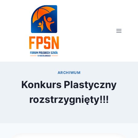
Przejdź
do
treści
ARCHIWUM
Konkurs Plastyczny
rozstrzygnięty!!!
Przez
2 marca 2013
FPSN