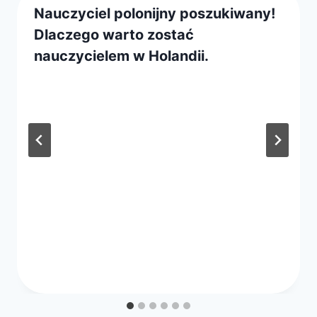
Nauczyciel polonijny poszukiwany!
Dlaczego warto zostać
nauczycielem w Holandii.
Przez
12 lutego 2019
webmaster
zarząd