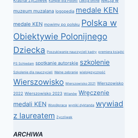
lekcja w
Krasnal Życzliwek
Kumpel dla Polonii
Lekcja online
medale KEN
muzeum muzalana
logopedia
Polska w
medale KEN
mowimy po polsku
Obiektywie Polonijnego
Dziecka
Poszukiwanie nauczycieli kadry
premiera książki
szkolenie
spotkanie autorskie
PS Schiedam
Szkolenie dla nauczycieli
Walne zebranie
wielojęzyczność
Wierszowisko
Wierszowisko
Wierszowisko 2021
Wręczenie
2022
Wierszowisko 2023
Wilanów
wywiad
medali KEN
Współpraca
wyniki dyktanda
z laureatem
Życzliwek
ARCHIWA