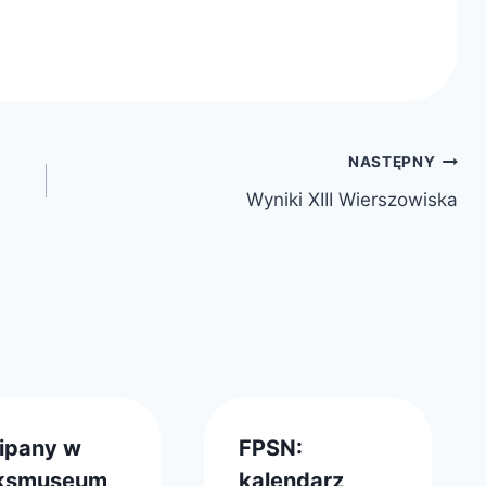
NASTĘPNY
Wyniki XIII Wierszowiska
lipany w
FPSN:
jksmuseum,
kalendarz