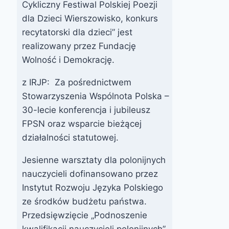
Cykliczny Festiwal Polskiej Poezji
Lubbers-
laureatką
dla Dzieci Wierszowisko, konkurs
Dąbrowskiej
konkursu
recytatorski dla dzieci” jest
fotograficzneg
realizowany przez Fundację
Przez
15 lipca 2024
o 2021,
webmaster
Wolność i Demokrację.
zarząd
uczennicą
z IRJP: Za pośrednictwem
polskiej Szkoły
Stowarzyszenia Wspólnota Polska –
w Roosendaal
30-lecie konferencja i jubileusz
FPSN oraz wsparcie bieżącej
Przez
29 listopada 2021
webmaster
działalności statutowej.
zarząd
Jesienne warsztaty dla polonijnych
nauczycieli dofinansowano przez
Instytut Rozwoju Języka Polskiego
ze środków budżetu państwa.
Przedsięwzięcie „Podnoszenie
kwalifikacji nauczycieli polonijnych”,