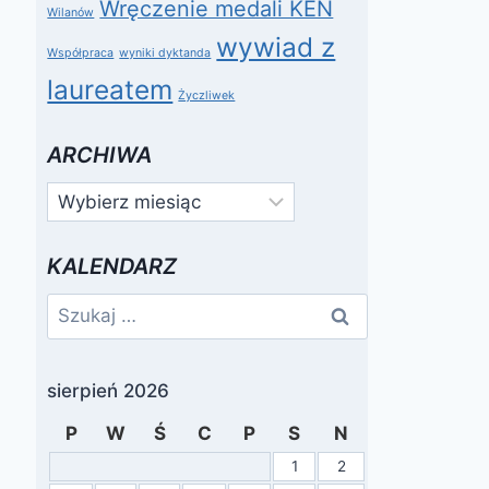
Wręczenie medali KEN
Wilanów
wywiad z
Współpraca
wyniki dyktanda
laureatem
Życzliwek
ARCHIWA
Archiwa
KALENDARZ
Szukaj:
sierpień 2026
P
W
Ś
C
P
S
N
1
2