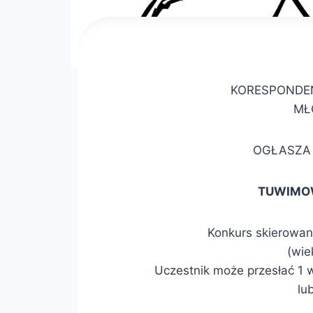
KORESPONDEN
MŁ
OGŁASZA 
TUWIMOW
Konkurs skierowany
(wie
Uczestnik może przesłać 1 
lu