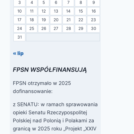
3
4
5
6
7
8
9
10
11
12
13
14
15
16
17
18
19
20
21
22
23
24
25
26
27
28
29
30
31
« lip
FPSN WSPÓŁFINANSUJĄ
FPSN otrzymało w 2025
dofinansowanie:
z SENATU: w ramach sprawowania
opieki Senatu Rzeczypospolitej
Polskiej nad Polonią i Polakami za
Podziękowani
Wywiad z
granicą w 2025 roku „Projekt „XXIV
e Gosi
Leną,