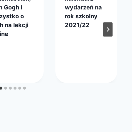
n Gogh i
wydarzeń na
zystko o
rok szkolny
h na lekcji
2021/22
ine
Przez
6 października 2021
webmaster
z
zerwca 2020
zarząd
master
ąd