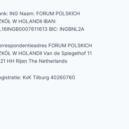
ank: ING Naam: FORUM POLSKICH
ZKÓŁ W HOLANDII IBAN:
L16INGB0007611613 BIC: INGBNL2A
orrespondentieadres FORUM POLSKICH
ZKÓŁ W HOLANDII Van de Spiegelhof 11
121 HH Rijen The Netherlands
gistratie: KvK Tilburg 40260760