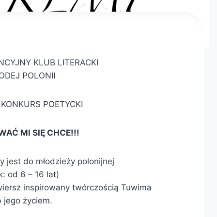
CYJNY KLUB LITERACKI
ODEJ POLONII
KONKURS POETYCKI
AĆ MI SIĘ CHCE!!!
 jest do młodzieży polonijnej
k: od 6 – 16 lat)
wiersz inspirowany twórczością Tuwima
b jego życiem.