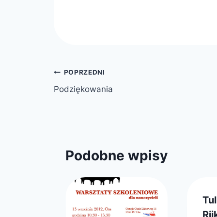
Nawigacja
POPRZEDNI
Podziękowania
wpisu
Podobne wpisy
zamy
Tu
łu w
Ri