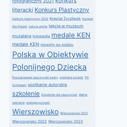
konkurs
fotograficzny 2021
Konkurs Plastyczny
literacki
Krasnal Życzliwek
konkurs plastyczny 2022
Kumpel
lekcja w muzeum
dla Polonii
Lekcja online
medale KEN
muzalana
logopedia
medale KEN
mowimy po polsku
Polska w Obiektywie
Polonijnego Dziecka
Poszukiwanie nauczycieli kadry
premiera książki
PS
spotkanie autorskie
Schiedam
szkolenie
Szkolenie dla nauczycieli
Walne
zebranie
wielojęzyczność
Wierszowisko
Wierszowisko 2021
Wierszowisko 2022
Wierszowisko 2023