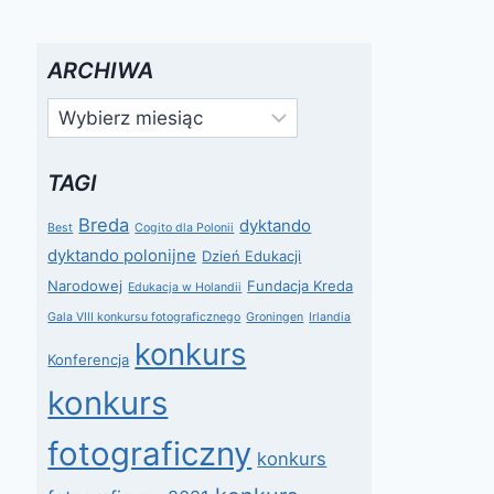
ARCHIWA
Archiwa
TAGI
Breda
dyktando
Best
Cogito dla Polonii
dyktando polonijne
Dzień Edukacji
Narodowej
Fundacja Kreda
Edukacja w Holandii
Gala VIII konkursu fotograficznego
Groningen
Irlandia
konkurs
Konferencja
konkurs
fotograficzny
konkurs