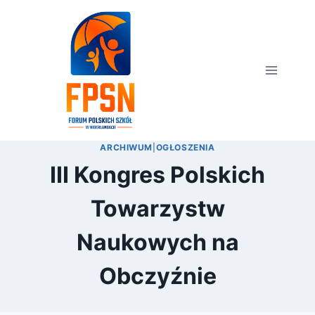
Przejdź
do
treści
ARCHIWUM
|
OGŁOSZENIA
III Kongres Polskich
Towarzystw
Naukowych na
Obczyźnie
Przez
17 września 2011