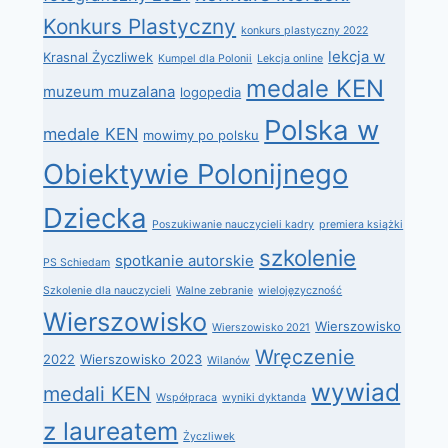
Konkurs Plastyczny
konkurs plastyczny 2022
lekcja w
Krasnal Życzliwek
Kumpel dla Polonii
Lekcja online
medale KEN
muzeum muzalana
logopedia
Polska w
medale KEN
mowimy po polsku
Obiektywie Polonijnego
Dziecka
Poszukiwanie nauczycieli kadry
premiera książki
szkolenie
spotkanie autorskie
PS Schiedam
Szkolenie dla nauczycieli
Walne zebranie
wielojęzyczność
Wierszowisko
Wierszowisko
Wierszowisko 2021
Wręczenie
2022
Wierszowisko 2023
Wilanów
wywiad
medali KEN
Współpraca
wyniki dyktanda
z laureatem
Życzliwek