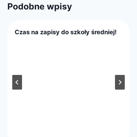
Podobne wpisy
Czas na zapisy do szkoły średniej!
Przez
8 lutego 2019
webmaster
zarząd