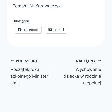
Tomasz N. Karawajczyk
Udostępnij:
Facebook
E-mail
Nawigacja
POPRZEDNI
NASTĘPNY
Początek roku
Wychowanie
wpisu
szkolnego Minister
dziecka w rodzinie
Hall
niepełnej