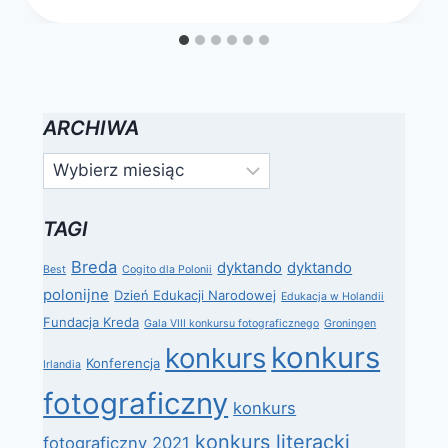
ARCHIWA
Archiwa
TAGI
Breda
dyktando
dyktando
Best
Cogito dla Polonii
polonijne
Dzień Edukacji Narodowej
Edukacja w Holandii
Fundacja Kreda
Gala VIII konkursu fotograficznego
Groningen
konkurs
konkurs
Konferencja
Irlandia
fotograficzny
konkurs
konkurs literacki
fotograficzny 2021