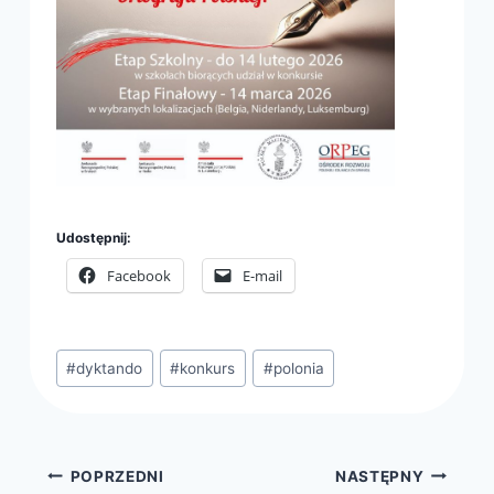
Udostępnij:
Facebook
E-mail
Tagi
#
dyktando
#
konkurs
#
polonia
wpisu:
Nawigacja
POPRZEDNI
NASTĘPNY