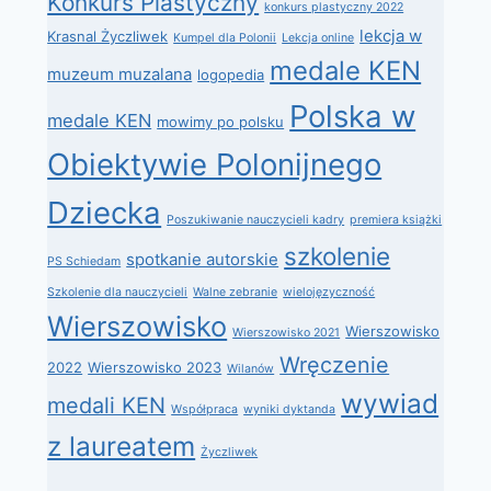
Konkurs Plastyczny
konkurs plastyczny 2022
lekcja w
Krasnal Życzliwek
Kumpel dla Polonii
Lekcja online
medale KEN
muzeum muzalana
logopedia
Polska w
medale KEN
mowimy po polsku
Obiektywie Polonijnego
Dziecka
Poszukiwanie nauczycieli kadry
premiera książki
szkolenie
spotkanie autorskie
PS Schiedam
Szkolenie dla nauczycieli
Walne zebranie
wielojęzyczność
Wierszowisko
Wierszowisko
Wierszowisko 2021
Wręczenie
2022
Wierszowisko 2023
Wilanów
wywiad
medali KEN
Współpraca
wyniki dyktanda
z laureatem
Życzliwek