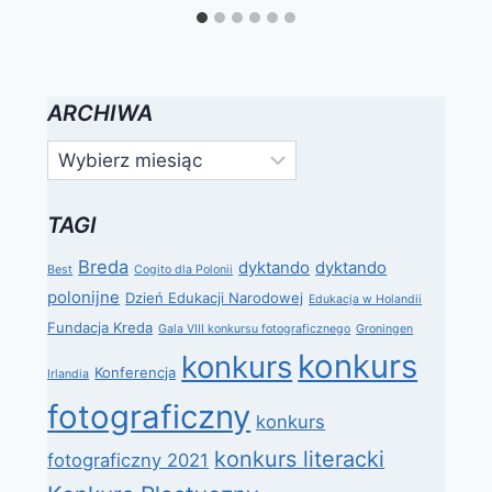
zarząd
ARCHIWA
Archiwa
TAGI
Breda
dyktando
dyktando
Best
Cogito dla Polonii
polonijne
Dzień Edukacji Narodowej
Edukacja w Holandii
Fundacja Kreda
Gala VIII konkursu fotograficznego
Groningen
konkurs
konkurs
Konferencja
Irlandia
fotograficzny
konkurs
konkurs literacki
fotograficzny 2021