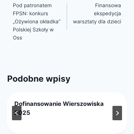
Pod patronatem
Finansowa
wpisu
FPSN: konkurs
ekspedycja
„Ożywiona okładka”
warsztaty dla dzieci
Polskiej Szkoły w
Oss
Podobne wpisy
Dofinansowanie Wierszowiska
2025
Przez
2 sierpnia 2025
webmaster