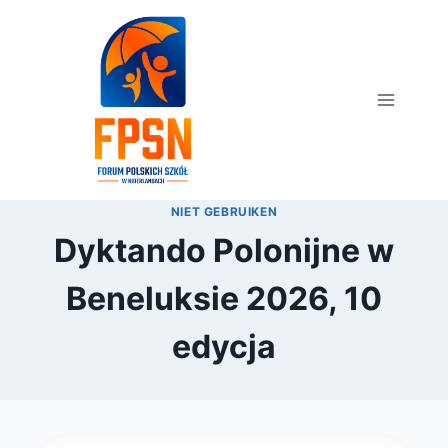
Przejdź
do
treści
NIET GEBRUIKEN
Dyktando Polonijne w
Beneluksie 2026, 10
edycja
Przez
4 lutego 2026
webmaster
zarząd