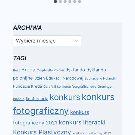
ARCHIWA
Archiwa
TAGI
Breda
dyktando
dyktando
Best
Cogito dla Polonii
polonijne
Dzień Edukacji Narodowej
Edukacja w Holandii
Fundacja Kreda
Gala VIII konkursu fotograficznego
Groningen
konkurs
konkurs
Konferencja
Irlandia
fotograficzny
konkurs
konkurs literacki
fotograficzny 2021
Konkurs Plastyczny
konkurs plastyczny 2022