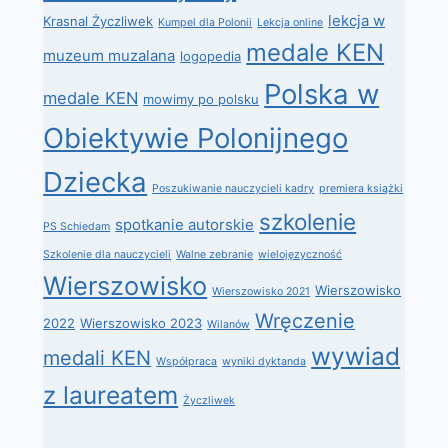
lekcja w
Krasnal Życzliwek
Kumpel dla Polonii
Lekcja online
medale KEN
muzeum muzalana
logopedia
Polska w
medale KEN
mowimy po polsku
Obiektywie Polonijnego
Dziecka
Poszukiwanie nauczycieli kadry
premiera książki
szkolenie
spotkanie autorskie
PS Schiedam
Szkolenie dla nauczycieli
Walne zebranie
wielojęzyczność
Wierszowisko
Wierszowisko
Wierszowisko 2021
Wręczenie
2022
Wierszowisko 2023
Wilanów
wywiad
medali KEN
Współpraca
wyniki dyktanda
z laureatem
Życzliwek