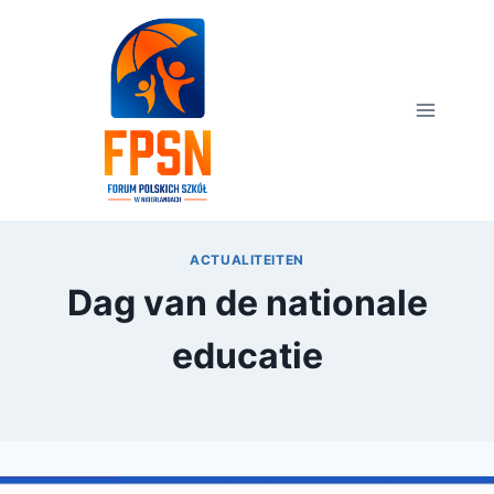
Przejdź
do
treści
ACTUALITEITEN
Dag van de nationale
educatie
Przez
11 października 2015
webmaster
zarząd