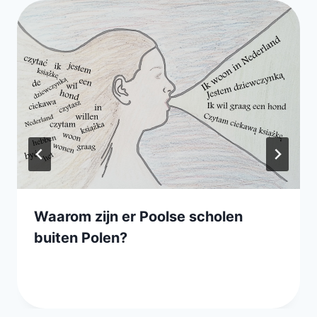
Waarom zijn er Poolse scholen
buiten Polen?
Przez
20 marca 2014
webmaster
zarząd